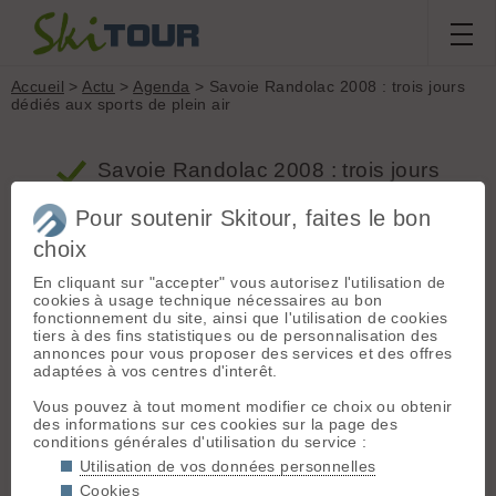
Accueil
>
Actu
>
Agenda
> Savoie Randolac 2008 : trois jours
dédiés aux sports de plein air
Savoie Randolac 2008 : trois jours
dédiés aux sports de plein air - Agenda
Pour soutenir Skitour, faites le bon
choix
Savoie Randolac 2008 : trois jours dédiés
En cliquant sur "accepter" vous autorisez l'utilisation de
aux sports de plein air
cookies à usage technique nécessaires au bon
fonctionnement du site, ainsi que l'utilisation de cookies
Proposé par Jeroen le 26.09.08 à 19:03 ::
2 votes
tiers à des fins statistiques ou de personnalisation des
www.ledauphine.com :: 1059 vus :: 196 clics ::
0
annonces pour vous proposer des services et des offres
commentaires
::
Agenda
adaptées à vos centres d'interêt.
Savoie Randolac sera inauguré aujourd'hui à 15
heures. L'accès au site pour le public sera possible
Vous pouvez à tout moment modifier ce choix ou obtenir
dès 16 heures.
des informations sur ces cookies sur la page des
Jusqu'à dimanche, l'esplanade du lac du Bourget,
conditions générales d'utilisation du service :
à Aix-les-Bains, sera le centre névralgique de la
Utilisation de vos données personnelles
manifestation regroupant village des partenaires et
Cookies
animations inscrites dans le cadre des Virades de