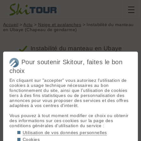
Accueil
>
Actu
>
Neige et avalanches
> Instabilité du manteau
en Ubaye (Chapeau de gendarme)
Instabilité du manteau en Ubaye
(Chapeau de gendarme) - Neige et
Pour soutenir Skitour, faites le bon
avalanches
choix
En cliquant sur "accepter" vous autorisez l'utilisation de
Instabilité du manteau en Ubaye (Chapeau
cookies à usage technique nécessaires au bon
de gendarme)
fonctionnement du site, ainsi que l'utilisation de cookies
tiers à des fins statistiques ou de personnalisation des
Proposé par genepy04 le 25.11.25 à 18:40 ::
annonces pour vous proposer des services et des offres
4 votes
c.ledauphine.com :: 909 vus ::
0 commentaires
::
Neige
adaptées à vos centres d'interêt.
et avalanches
Vous pouvez à tout moment modifier ce choix ou obtenir
Instabilité du manteau en Ubaye (Chapeau de
des informations sur ces cookies sur la page des
gendarme)
»
conditions générales d'utilisation du service :
Utilisation de vos données personnelles
Cookies