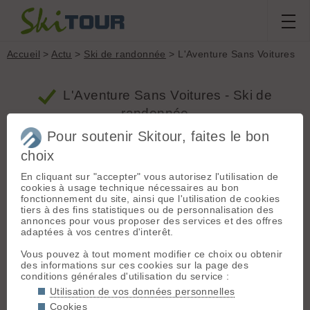
Accueil
>
Actu
>
Ski de randonnée
> L'Aventure Sans Voitures
L'Aventure Sans Voitures - Ski de
randonnée
Pour soutenir Skitour, faites le bon
choix
L'Aventure Sans Voitures
En cliquant sur "accepter" vous autorisez l'utilisation de
Proposé par cm38660 le 25.11.25 à 18:22 ::
cookies à usage technique nécessaires au bon
www.grandchambery.fr :: 503 vus ::
0 commentaires
::
6 votes
Ski de randonnée
fonctionnement du site, ainsi que l'utilisation de cookies
tiers à des fins statistiques ou de personnalisation des
Trois courts-métrages accompagnés d’échanges
annonces pour vous proposer des services et des offres
pour une soirée sur les possibilités de mobilité
adaptées à vos centres d'interêt.
douce en montagne.
»
Vous pouvez à tout moment modifier ce choix ou obtenir
des informations sur ces cookies sur la page des
conditions générales d'utilisation du service :
Commentaires
Utilisation de vos données personnelles
Cookies