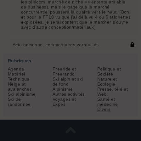
les télécom, marché de niche => entente amiable
de business), mais je gage que le marché
concurrentiel poussera la qualité vers le haut. (Bon
et pour la FT10 vu que j'ai déjà vu 4 ou 5 talonettes
explosées, je serai content que le marcher s'ouvre
avec d'autre conception/matériaux)
Actu ancienne, commentaires verrouillés
Rubriques
Agenda
Freeride et
Politique et
Matériel
Freerando
Société
Technique
Ski alpin et ski
Nature et
Neige et
de fond
Ecologie
avalanches
Alpinisme
Presse, télé et
Ski alpinisme
Autres activités
Web
Ski de
Voyages et
Santé et
randonnée
Expés
médecine
Divers