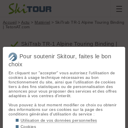
Accueil
>
Actu
>
Matériel
> SkiTrab TR-1 Alpine Touring Binding
| TetonAT.com
SkiTrab TR-1 Alpine Touring Binding |
TetonAT.com - Matériel
Pour soutenir Skitour, faites le bon
choix
SkiTrab TR-1 Alpine Touring Binding |
En cliquant sur "accepter" vous autorisez l'utilisation de
TetonAT.com
cookies à usage technique nécessaires au bon
fonctionnement du site, ainsi que l'utilisation de cookies
Proposé par tucco le 04.02.09 à 06:59 :: www.tetonat.com ::
14 votes
tiers à des fins statistiques ou de personnalisation des
1083 vus :: 719 clics ::
4 commentaires
::
Matériel
annonces pour vous proposer des services et des offres
Pourquoi faire simple puisqu'il est plus facile,
adaptées à vos centres d'interêt.
semble-t-il, de fabriquer des usines à gaz ?
»
Vous pouvez à tout moment modifier ce choix ou obtenir
des informations sur ces cookies sur la page des
conditions générales d'utilisation du service :
Commentaires
Utilisation de vos données personnelles
Cookies