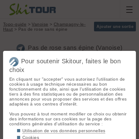
Topo-guide
>
Vanoise
>
Champagny-le-
Ajouter une sortie
Haut
> Pas de rose sans épine
Pas de rose sans épine (Vanoise)
Pour soutenir Skitour, faites le bon
Départ :
Champagny-le-Haut
choix
Massif :
Vanoise
(1475 m) - Moutier > Bozel >
Sommet :
pointe
En cliquant sur "accepter" vous autorisez l'utilisation de
Champagny le bas > Champagny-le-
centrale de l'épéna
cookies à usage technique nécessaires au bon
Haut.
(3307 m)
fonctionnement du site, ainsi que l'utilisation de cookies
Selon la saison et la course
Orientation :
N
tiers à des fins statistiques ou de personnalisation des
envisagée, plusieurs départ
Dénivelé :
900 m.
annonces pour vous proposer des services et des offres
possibles:
adaptées à vos centres d'interêt.
1/
Le Bois (1469m)
, parking du ski
Difficulté de
de fond. Déneigement permanent.
montée :
TD+
Vous pouvez à tout moment modifier ce choix ou obtenir
2/
Le Laisonnay (1580m)
: ouverture
Difficulté ski :
5.5
des informations sur ces cookies sur la page des
de la route vers la mi-avril; terminus
E4
conditions générales d'utilisation du service :
carrossable.
Pente :
supérieures
Utilisation de vos données personnelles
à 50 degrés, la
rampe centrale est >
Itinéraire :
Départ commun
Cookies