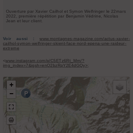
Ouverture par Xavier Cailhol et Symon Welfringer le 22mars
2022, première répétition par Benjamin Védrine, Nicolas
Jean et leur client.
Voir aussi :
www.montagnes-magazine.com/actus-xavier-
cailhol-symon-welfringer-skient-face-nord-epena-une-raideur-
extreme
<
www.instagram.com/p/C5ETz6Rt_Mm/?
img_index=7&igsh=enQ2bzRpY2E4dGQy>
;
+
−