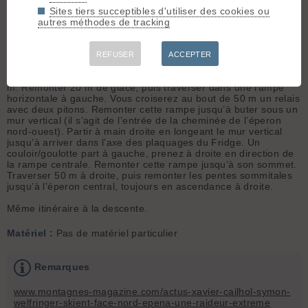
à 55 deg
avec le pilier nord-ouest de la pointe
Sites tiers succeptibles d'utiliser des cookies ou
orientale de l'Épena et la voie Le
autres méthodes de tracking
Fridge. Remonter les plaquages au
mieux, pour rejoindre la première grande rampe diagonale en
ascendance gauche. Au sommet de cette rampe, une longueur
REFUSER
ACCEPTER
de mixte M4, relais au sommet sur deux spits de 8. Traverser
40 m à droite sur des plaquages fins sous un toit, 1 piton à 20
m. Remonter 20 m de glace, puis traverser dans une rampe
horizontale à gauche. Vous croiserez au bout de 50 m un relais
avec deux pitons. Remonter cette rampe jusqu’à buter sous un
mur vertical (il s’agit de l’entrée de la cheminée de l’éperon
nord-ouest). Partir à main droite en longeant le mur vertical
jusqu’à arriver dans l’axe des plaquages du Fridge. Un
couloir/goulotte part à gauche, prenez à droite en direction de
la rampe centrale. Remonter cette rampe jusqu’à son sommet.
Traverser 50 m à droite, puis remonter les pentes sommitales
jusqu’à l’éperon central, toujours en ascendance à droite.
Même itinéraire à la descente.
Matériel :
Pas de matériel particulier
Remarques
www.montagnes-magazine.com/actus-xavier-cailhol-symon-
welfringer-skient-face-nord-epena-une-raideur-extreme