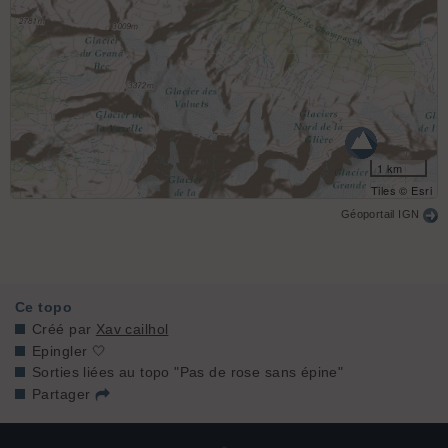
1 km
Tiles © Esri
Géoportail IGN
Ce topo
Créé par
Xav cailhol
Epingler 🤍
Sorties liées au topo "Pas de rose sans épine"
Partager