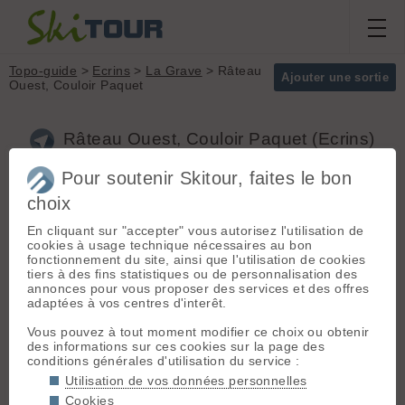
Topo-guide
>
Ecrins
>
La Grave
> Râteau
Ajouter une sortie
Ouest, Couloir Paquet
Râteau Ouest, Couloir Paquet (Ecrins)
Pour soutenir Skitour, faites le bon
Itinéraire de grande classe
choix
Massif :
Ecrins
qui permet de chausser les skis
Sommet :
Rateau
En cliquant sur "accepter" vous autorisez l'utilisation de
au sommet du Râteau Ouest.
(sommet Ouest)
cookies à usage technique nécessaires au bon
(3769 m)
fonctionnement du site, ainsi que l'utilisation de cookies
Orientation :
S
Départ :
La Grave
(1450 m) -
tiers à des fins statistiques ou de personnalisation des
Dénivelé :
2200 m.
Grenoble N91 direction Briançon
annonces pour vous proposer des services et des offres
adaptées à vos centres d'interêt.
Difficulté de
Itinéraire :
Rejoindre le
montée :
PD
Vous pouvez à tout moment modifier ce choix ou obtenir
Difficulté ski :
5.3
sommet du Râteau Ouest par la
des informations sur ces cookies sur la page des
E4
voie normale de l'arête Ouest (PD)
conditions générales d'utilisation du service :
Pente :
50° sur 400
depuis la gare des Ruillans si le
Utilisation de vos données personnelles
mètres avec
télécabine est encore ouvert ou
quelques passages
Cookies
depuis la Grave. L'entrée du couloir