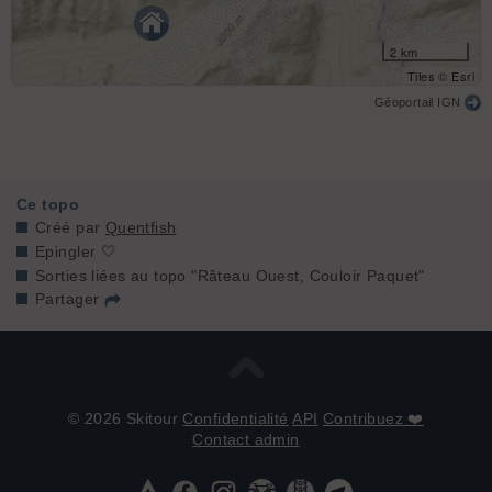
2 km
Tiles © Esri
Géoportail IGN
Ce topo
Créé par
Quentfish
Epingler 🤍
Sorties liées au topo "Râteau Ouest, Couloir Paquet"
Partager
© 2026 Skitour
Confidentialité
API
Contribuez ❤️
Contact admin