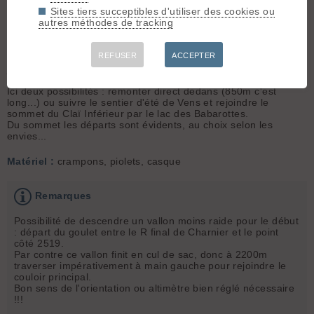
est souvent bloquée juste après le
Pente :
petit
Sites tiers succeptibles d'utiliser des cookies ou
pont de la Liberté.
45°/850m
autres méthodes de tracking
Itinéraire :
Montée : Du
REFUSER
ACCEPTER
terminus d'hiver de la route de la Bonette, suivre la route
jusqu'au vallon de Vens.
Le remonter jusqu'au cône de déjection (base à 1650m)
Ici deux possibilités : remonter direct dedans (850m c'est
long...) ou suivre le sentier d'été de Vens et rejoindre le
sommet du Claï Inférieur par le lac des Babarottes.
Du sommet les départs sont évidents, au choix selon les
envies...
Matériel :
crampons, piolets, casque
Remarques
Possibilité de descendre un vallon moins raide pour le début
: départ du goulet entre le R final de Charnier et le point
côté 2519.
Par contre ce vallon finit en cul de sac, donc à 2200m
traverser impérativement à main gauche pour rejoindre le
couloir principal.
Bon sens de l'orientation ou altimètre bien réglé nécessaire
!!!