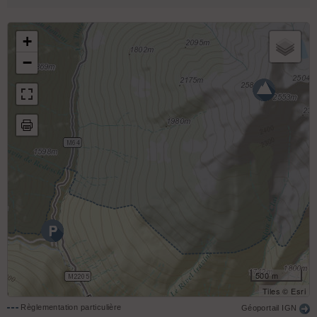
+
−
500 m
Tiles © Esri
Règlementation particulière
Géoportail IGN