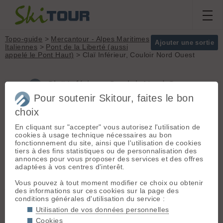
Topo-guide
>
Mercantour - Alpes Maritimes
Ajouter une sortie
Italiennes
>
Pont de la Liberté (aussi
appelé le Pont Haut)
> Claï Inférieur, Couloir Nord Ouest
Claï Inférieur, Couloir Nord Ouest
(Mercantour - Alpes Maritimes Italiennes)
Pour soutenir Skitour, faites le bon
choix
En cliquant sur "accepter" vous autorisez l'utilisation de
Un des plus long couloir du
Massif :
Mercantour
cookies à usage technique nécessaires au bon
06... 850m de D- !!!
- Alpes Maritimes
fonctionnement du site, ainsi que l'utilisation de cookies
Italiennes
tiers à des fins statistiques ou de personnalisation des
Sommet :
Claï
Départ :
Pont de la Liberté
annonces pour vous proposer des services et des offres
Inférieur (2590 m)
adaptées à vos centres d'interêt.
(aussi appelé le Pont Haut)
(1350
Orientation :
NW
m) - Emprunter la vallée de la Tinée
Dénivelé :
1300 m.
Vous pouvez à tout moment modifier ce choix ou obtenir
jusqu'à St Etienne de Tinée.
des informations sur ces cookies sur la page des
Continuer en direction du col de la
Difficulté de
conditions générales d'utilisation du service :
Bonette et remonter la route au plus
montée :
AD-
possible jusqu'à l'embranchement
Utilisation de vos données personnelles
Difficulté ski :
5.1
vers Saint Dalmas. En hiver la route
Cookies
E3