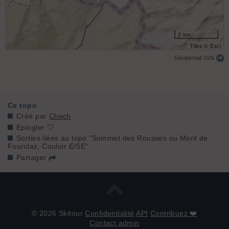
2 km
Tiles © Esri
Géoportail IGN
Ce topo
Créé par
Chech
Epingler 🤍
Sorties liées au topo "Sommet des Rousses ou Mont de
Fourclaz, Couloir E/SE"
Partager
© 2026 Skitour
Confidentialité
API
Contribuez ❤️
Contact admin