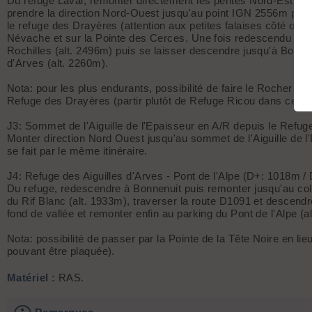
Du refuge Laval, remonter directement les pentes Nord-Est en d
prendre la direction Nord-Ouest jusqu'au point IGN 2556m puis 
le refuge des Drayères (attention aux petites falaises côté ouest
Névache et sur la Pointe des Cerces. Une fois redescendu au 
Rochilles (alt. 2496m) puis se laisser descendre jusqu'à Bonne
d'Arves (alt. 2260m).
Nota: pour les plus endurants, possibilité de faire le Rocher d
Refuge des Drayères (partir plutôt de Refuge Ricou dans ce ca
J3: Sommet de l'Aiguille de l'Epaisseur en A/R depuis le Refug
Monter direction Nord Ouest jusqu'au sommet de l'Aiguille de l
se fait par le même itinéraire.
J4: Refuge des Aiguilles d'Arves - Pont de l'Alpe (D+: 1018m /
Du refuge, redescendre à Bonnenuit puis remonter jusqu'au col 
du Rif Blanc (alt. 1933m), traverser la route D1091 et descendr
fond de vallée et remonter enfin au parking du Pont de l'Alpe (a
Nota: possibilité de passer par la Pointe de la Tête Noire en lie
pouvant être plaquée).
Matériel :
RAS.