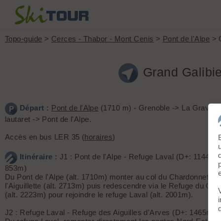
Topo-guide
>
Cerces - Thabor - Mont Cenis
>
Pont de l'Alpe
> G
Grand Galibie
Départ :
Pont de l'Alpe
(1710 m) - Grenoble -> La Grave -
lautaret -> Pont de l'Alpe.
Accès en bus LER 35 (
horaires
)
Itinéraire :
J1 : Pont de l'Alpe - Refuge Laval (D+: 1144m /
853m)
Du Pont de l'Alpe (alt. 1710m) monter au col du Chardonnet via 
l'Aiguillette (alt. 2713m) puis redescendre via le Refuge du Ch
(alt. 2223m) pour rejoindre le refuge Laval (alt. 2001m).
J2 : Refuge Laval - Refuge des Aiguilles d'Arves (D+: 1465m /