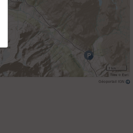
1 km
Tiles © Esri
Géoportail IGN