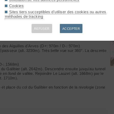
irection du Planiaud. Sur le replat (point IGN 2280m),
redescendre direction Nord-Ouest en visant le lac long puis
Cookies
). Belle vue en balcon sur la partie haute de la vallée de
Sites tiers succeptibles d'utiliser des cookies ou autres
refuge des Drayères (alt. 2180m), remonter au col des
méthodes de tracking
nuit (alt. 1666m). Remonter enfin au Refuge des Aiguilles
REFUSER
ACCEPTER
e la Grande Tempête et de redescendre directement sur le
s).
e des Aiguilles d'Arves (D+: 970m / D-: 970m)
'Epaisseur (alt. 3230m). Très belle vue sur 360°. La descente
 D-: 1568m)
du Galibier (alt. 2642m). Descendre ensuite jusqu'au tunnel
e en fond de vallée. Rejoindre Le Lauzet (alt. 1668m) par le
lt. 1710m).
u et place du col du Galibier en fonction de la nivologie (zone