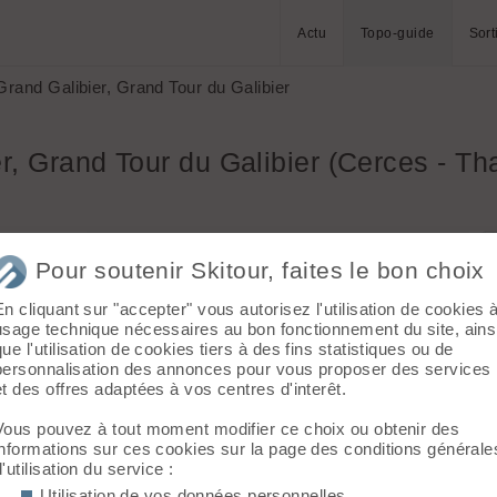
Actu
Topo-guide
Sort
rand Galibier, Grand Tour du Galibier
r, Grand Tour du Galibier (Cerces - Th
> Col du
Massif :
Cerces - Thabor - Mont Cenis
Pour soutenir Skitour, faites le bon choix
Sommet :
Grand Galibier (3228 m)
Orientation :
T
En cliquant sur "accepter" vous autorisez l'utilisation de cookies 
Dénivelé :
4597 m.
usage technique nécessaires au bon fonctionnement du site, ains
que l'utilisation de cookies tiers à des fins statistiques ou de
 D-:
Difficulté de montée :
R
personnalisation des annonces pour vous proposer des services
Difficulté ski :
2.2 E1
et des offres adaptées à vos centres d'interêt.
Pente :
30° max
le col de
ardonnet
Vous pouvez à tout moment modifier ce choix ou obtenir des
informations sur ces cookies sur la page des conditions générale
d'utilisation du service :
 D-: 1206m)
Utilisation de vos données personnelles