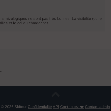
ons nivologiques ne sont pas très bonnes. La visibilité (ou le
les et le col du chardonnet.
r"
© 2026 Skitour
Confidentialité
API
Contribuez ❤️
Contact admin