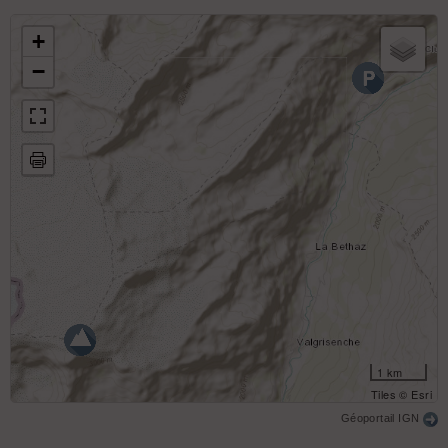
Col Chateau Blanc entre Mont Chateau Blanc à
droite et Doravidi à gauche. Vu depuis le Ruitor
+
−
1 km
Tiles © Esri
Géoportail IGN