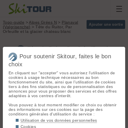
Topo-guide
>
Alpes Grées N
>
Planaval
Ajouter une sortie
(Valgrisenche)
> Tête du Ruitor, Par
Orfeuille et la glacier chateau blanc
Tête du Ruitor, Par Orfeuille et la
glacier chateau blanc (Alpes Grées N)
Pour soutenir Skitour, faites le bon
choix
En cliquant sur "accepter" vous autorisez l'utilisation de
Départ :
Planaval
Massif :
Alpes
cookies à usage technique nécessaires au bon
(Valgrisenche)
(1550 m) - De
Grées N
fonctionnement du site, ainsi que l'utilisation de cookies
France : tunnel du Mt Blanc, puis
Sommet :
Tête du
tiers à des fins statistiques ou de personnalisation des
nationale direction Aoste. Juste
Ruitor (3486 m)
annonces pour vous proposer des services et des offres
avant d'entrer dans Arvier, prendre
Orientation :
NE
adaptées à vos centres d'interêt.
à droite direction Planaval /
Dénivelé :
1950 m.
Valgrisenche. Après 8 km, Planaval
Vous pouvez à tout moment modifier ce choix ou obtenir
est sur la droite (panneau indicatif).
Difficulté de
des informations sur ces cookies sur la page des
Parking à droite avant le village
montée :
F
conditions générales d'utilisation du service :
Depuis Aoste, monter la vallée
Difficulté ski :
2.3
Utilisation de vos données personnelles
jusqu'à Arvier et prendre à gauche
E1
direction Planaval.
Cookies
Pente :
35° max