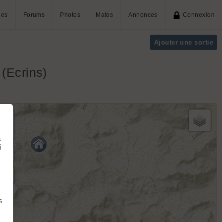
ies
Forums
Photos
Matos
Annonces
Connexion
Ajouter une sortie
(Ecrins)
+
−
à
i
s