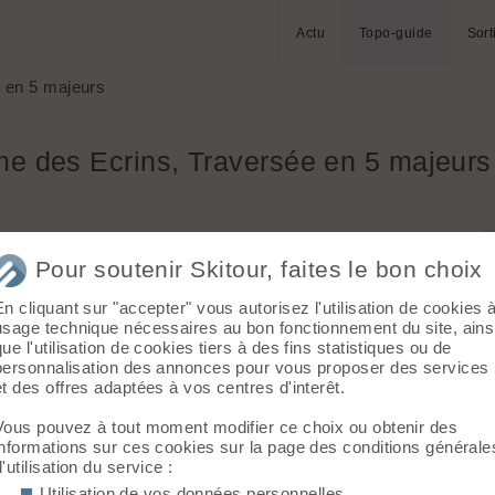
Actu
Topo-guide
Sort
 en 5 majeurs
e des Ecrins, Traversée en 5 majeurs 
re la
Massif :
Ecrins
Pour soutenir Skitour, faites le bon choix
Sommet :
Dôme des Ecrins (4015 m)
voux les
Orientation :
N
En cliquant sur "accepter" vous autorisez l'utilisation de cookies 
Dénivelé :
7000 m.
usage technique nécessaires au bon fonctionnement du site, ains
que l'utilisation de cookies tiers à des fins statistiques ou de
is
Difficulté de montée :
D
personnalisation des annonces pour vous proposer des services
Difficulté ski :
5.3 E4
et des offres adaptées à vos centres d'interêt.
Pente :
50° sur plusieurs centaines de
 skier le
mètres
Vous pouvez à tout moment modifier ce choix ou obtenir des
er le
informations sur ces cookies sur la page des conditions générale
d'utilisation du service :
ry.
Utilisation de vos données personnelles