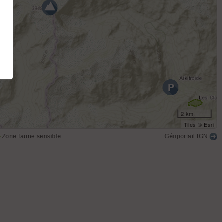
2 km
Tiles © Esri
Zone faune sensible
Géoportail IGN