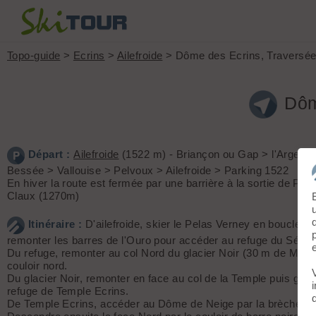
Topo-guide
>
Ecrins
>
Ailefroide
> Dôme des Ecrins, Traversée
Dôm
Départ :
Ailefroide
(1522 m) - Briançon ou Gap > l'Argentiè
Bessée > Vallouise > Pelvoux > Ailefroide > Parking 1522
En hiver la route est fermée par une barrière à la sortie de Pel
Claux (1270m)
Itinéraire :
D'ailefroide, skier le Pelas Verney en boucle pu
remonter les barres de l'Ouro pour accéder au refuge du Sélé.
Du refuge, remonter au col Nord du glacier Noir (30 m de M2) et
couloir nord.
Du glacier Noir, remonter en face au col de la Temple puis gagn
refuge de Temple Ecrins.
De Temple Ecrins, accéder au Dôme de Neige par la brèche Lo