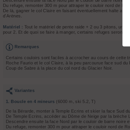
Descendre ensuite la face Nord par le couloir de barre noire et
Du refuge, remonter 300 m pour attraper le couloir nord de Roc
De là, gagner le col Claire en faisant éventuellement halte au r
d'Arènes.
Matériel :
Tout le matériel de pente raide + 2 ou 3 pitons, un p
pour 2. Et de quoi se faire à manger, certains refuges seront fe
Remarques
Certains couloirs sont faciles à accrocher au cours de cette 
Roche Faurio et le col Claire, à la peu parcourue face sud du
Coup de Sabre à la place du col nord du Glacier Noir.
Variantes
1. Boucle en 4 mineurs
(6000 m, ski 5.2, T)
De la Bérarde, monter à Temple Ecrins et skier la face Sud du
De Temple Ecrins, accéder au Dôme de Neige par la brèche L
Descendre ensuite la face Nord par le couloir de barre noire e
Du refuge, remonter 300 m pour attraper le couloir nord de Ro