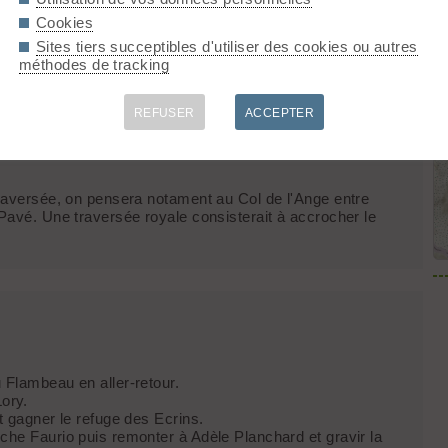
 gagner le refuge des Ecrins.
he Faurio, le descendre jusqu'au plan de Vallfourche.
Cookies
efuge du Pavé et terminer cette traversée des Ecrins à Villard
Sites tiers succeptibles d'utiliser des cookies ou autres
méthodes de tracking
etit jeu de coinceurs, des sangles. Au moins 30 m de corde
rmés....
REFUSER
ACCEPTER
traversée, on pensera notament au Col de l'Ange entre
 Pavé. Une traversée royale consisterait à accrocher le
 Flambeau en aller-retour.
ory.
t gagner le refuge des Ecrins.
che Faurio puis remonter à Adèle Planchard et gravir la