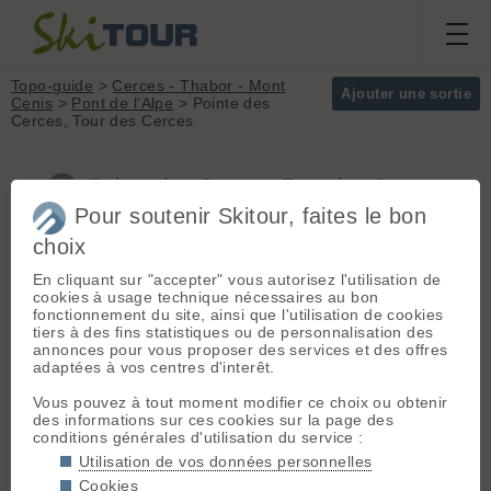
Topo-guide
>
Cerces - Thabor - Mont
Ajouter une sortie
Cenis
>
Pont de l'Alpe
> Pointe des
Cerces, Tour des Cerces
Pointe des Cerces, Tour des Cerces
(Cerces - Thabor - Mont Cenis)
Pour soutenir Skitour, faites le bon
choix
En cliquant sur "accepter" vous autorisez l'utilisation de
Départ :
Pont de l'Alpe
(1710
Massif :
Cerces -
cookies à usage technique nécessaires au bon
m) - Grenoble -> La Grave -> Col du
Thabor - Mont Cenis
fonctionnement du site, ainsi que l'utilisation de cookies
lautaret -> Pont de l'Alpe.
Sommet :
Pointe
tiers à des fins statistiques ou de personnalisation des
des Cerces (3097
annonces pour vous proposer des services et des offres
Accès en bus LER 35 (
horaires
)
m)
adaptées à vos centres d'interêt.
Orientation :
T
Dénivelé :
5500 m.
Itinéraire :
J1 :
Du Pont de
Vous pouvez à tout moment modifier ce choix ou obtenir
des informations sur ces cookies sur la page des
l'Alpe monter au col du Chardonnet
Difficulté de
conditions générales d'utilisation du service :
directement ou via le col de
montée :
F
l'Aiguillette:
Utilisation de vos données personnelles
Difficulté ski :
3.3
h**p://www.skitour.fr/topos/col-du-
Cookies
E2