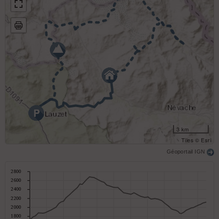
3 km
Tiles © Esri
Géoportail IGN