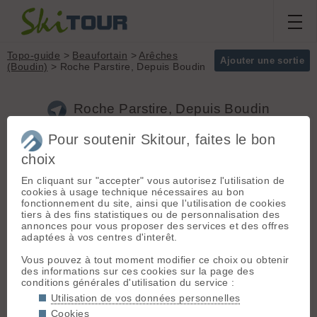
Topo-guide
>
Beaufortain
>
Arêches
Ajouter une sortie
(Boudin)
> Roche Parstire, Depuis Boudin
Roche Parstire, Depuis Boudin
(Beaufortain)
Pour soutenir Skitour, faites le bon
choix
Départ :
Arêches (Boudin)
Massif :
Beaufortain
En cliquant sur "accepter" vous autorisez l'utilisation de
(1300 m) - Alberville > Beaufort >
Sommet :
Roche
cookies à usage technique nécessaires au bon
Arêches > Boudin
Parstire (2108 m)
fonctionnement du site, ainsi que l'utilisation de cookies
Orientation :
T
tiers à des fins statistiques ou de personnalisation des
Dénivelé :
800 m.
Itinéraire :
Du village
annonces pour vous proposer des services et des offres
adaptées à vos centres d'interêt.
répondant au doux nom de Boudin
Difficulté de
mais qui ne l'est pas du tout, monter
montée :
R
Vous pouvez à tout moment modifier ce choix ou obtenir
par la route non déneigée qui
Difficulté ski :
2.1
des informations sur ces cookies sur la page des
conduit au col des prés ou
E1
conditions générales d'utilisation du service :
directement par le vallon au dessus
Pente :
douce
du village. Au col, prendre au sud
Utilisation de vos données personnelles
une route qui vous mène sous
Cookies