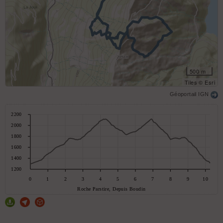
500 m
Tiles © Esri
Géoportail IGN