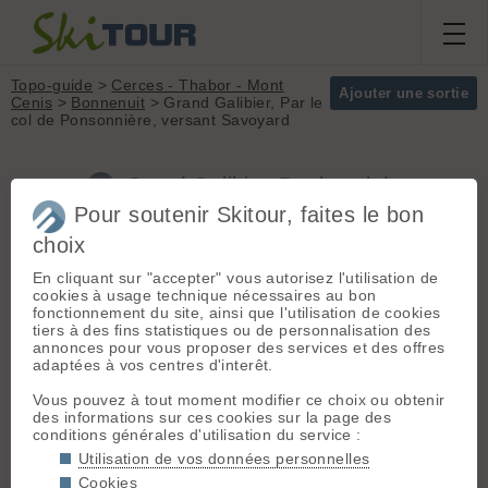
Topo-guide
>
Cerces - Thabor - Mont
Ajouter une sortie
Cenis
>
Bonnenuit
> Grand Galibier, Par le
col de Ponsonnière, versant Savoyard
Grand Galibier, Par le col de
Ponsonnière, versant Savoyard (Cerces -
Pour soutenir Skitour, faites le bon
Thabor - Mont Cenis)
choix
En cliquant sur "accepter" vous autorisez l'utilisation de
cookies à usage technique nécessaires au bon
Départ :
Bonnenuit
(1670 m) -
fonctionnement du site, ainsi que l'utilisation de cookies
Massif :
Cerces -
St-Jean de Maurienne > Valloire >
tiers à des fins statistiques ou de personnalisation des
Thabor - Mont Cenis
Bonnenuit (terminus hivernal)
annonces pour vous proposer des services et des offres
Sommet :
Grand
adaptées à vos centres d'interêt.
Galibier (3228 m)
En début et en fin de saison, on
Orientation :
T
peut monter jusqu'à Plan Lachat, ou
Vous pouvez à tout moment modifier ce choix ou obtenir
Dénivelé :
1600 m.
même jusqu'au col du Galibier
des informations sur ces cookies sur la page des
conditions générales d'utilisation du service :
Difficulté de
montée :
F
Itinéraire :
Utilisation de vos données personnelles
De Bonnenuit suivre
Difficulté ski :
2.3
Cookies
la route jusqu'à Plan Lachat puis