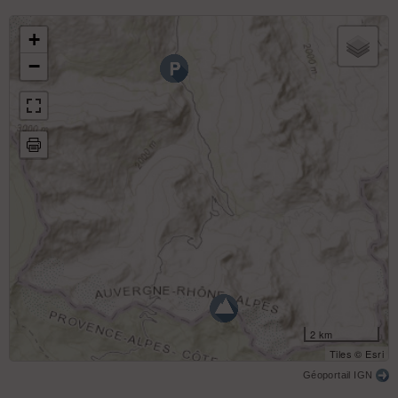
Combe Est
+
−
2 km
Tiles © Esri
Géoportail IGN