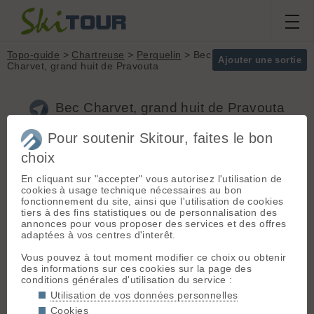
Topo-guide
>
Chartreuse
>
Perquelin
> Bec
Ajouter une sortie
Charvet, grand huit de Pravouta
Bec Charvet, grand huit de Pravouta
(Chartreuse)
Pour soutenir Skitour, faites le bon
choix
Départ :
Perquelin
(970 m) - St
Massif :
Chartreuse
En cliquant sur "accepter" vous autorisez l'utilisation de
pierre de Chartreuse -> Perquelin ->
Sommet :
Bec
cookies à usage technique nécessaires au bon
Parking.
Charvet (1738 m)
fonctionnement du site, ainsi que l'utilisation de cookies
Orientation :
T
tiers à des fins statistiques ou de personnalisation des
La route depuis St Pierre est
Dénivelé :
1780 m.
annonces pour vous proposer des services et des offres
souvent mal déneigée, équipements
adaptées à vos centres d'interêt.
vivement conseilles, voir
Difficulté de
indispensables.
montée :
F
Vous pouvez à tout moment modifier ce choix ou obtenir
Difficulté ski :
3.2
des informations sur ces cookies sur la page des
E1
conditions générales d'utilisation du service :
Pente :
35 sur 300m
Utilisation de vos données personnelles
Itinéraire :
Suivre le GR9
Cookies