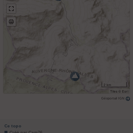
2 km
Tiles © Esri
Géoportail IGN
Ce topo
Créé par
Cam76