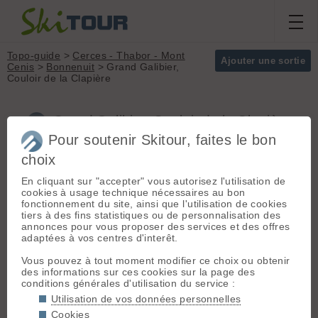
Topo-guide
>
Cerces - Thabor - Mont
Ajouter une sortie
Cenis
>
Bonnenuit
> Grand Galibier,
Couloir de la Clapière
Grand Galibier, Couloir de la Clapière
(Cerces - Thabor - Mont Cenis)
Pour soutenir Skitour, faites le bon
choix
En cliquant sur "accepter" vous autorisez l'utilisation de
Départ :
Bonnenuit
(1670 m) -
Massif :
Cerces -
cookies à usage technique nécessaires au bon
St-Jean de Maurienne > Valloire >
Thabor - Mont Cenis
fonctionnement du site, ainsi que l'utilisation de cookies
Bonnenuit (terminus hivernal)
Sommet :
Grand
tiers à des fins statistiques ou de personnalisation des
Galibier (3228 m)
annonces pour vous proposer des services et des offres
En début et en fin de saison, on
Orientation :
N
adaptées à vos centres d'interêt.
peut monter jusqu'à Plan Lachat, ou
Dénivelé :
1500 m.
même jusqu'au col du Galibier
Vous pouvez à tout moment modifier ce choix ou obtenir
Difficulté de
des informations sur ces cookies sur la page des
montée :
PD+
Itinéraire :
Du parking,
conditions générales d'utilisation du service :
Difficulté ski :
4.3
remonter la route qui va au Galibier
Utilisation de vos données personnelles
E2
jusqu’à Plan Lachat. Quitter la route
Cookies
Pente :
40° à 45°