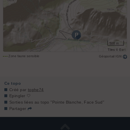
500 m
Tiles © Esri
Zone faune sensible
Géoportail IGN
Ce topo
Créé par
tophe74
Epingler 🤍
Sorties liées au topo "Pointe Blanche, Face Sud"
Partager