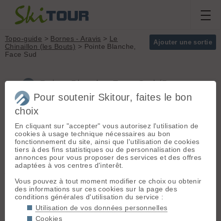
Topo-guide
>
Bornes - Aravis
>
Le
Ajouter une sortie
Chinaillon (les Bouts)
> Pointe Blanche,
Face Sud
Pointe Blanche, Face Sud (Bornes -
Aravis)
Pour soutenir Skitour, faites le bon
choix
En cliquant sur "accepter" vous autorisez l'utilisation de
Départ :
Le Chinaillon (les
Massif :
Bornes -
cookies à usage technique nécessaires au bon
Bouts)
(1400 m) - Depuis Annecy,
Aravis
fonctionnement du site, ainsi que l'utilisation de cookies
Saint jean de Sixt, Le grand
Sommet :
Pointe
tiers à des fins statistiques ou de personnalisation des
Bornand puis le Chinaillon et suivre
Blanche (2438 m)
annonces pour vous proposer des services et des offres
la route du col de la Colombière
Orientation :
S
adaptées à vos centres d'interêt.
jusqu'au terminus déneigé vers
Dénivelé :
1038 m.
1400 m.
Vous pouvez à tout moment modifier ce choix ou obtenir
Difficulté de
des informations sur ces cookies sur la page des
montée :
PD
Itinéraire :
Suivre la route
conditions générales d'utilisation du service :
Difficulté ski :
4.2
enneigée du Col de la Colombière,
Utilisation de vos données personnelles
E2
jusqu'au premier lacet après le pont
Cookies
Pente :
42° avec un