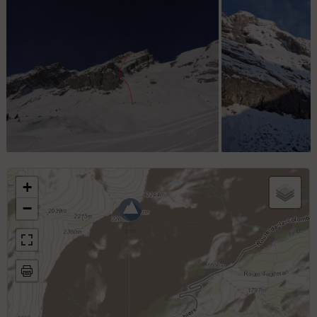
Couloir direct du versant SE
Versant SE de Pte Blanche
La face Sud bien
garnie le 26
+
janvier 2024
−