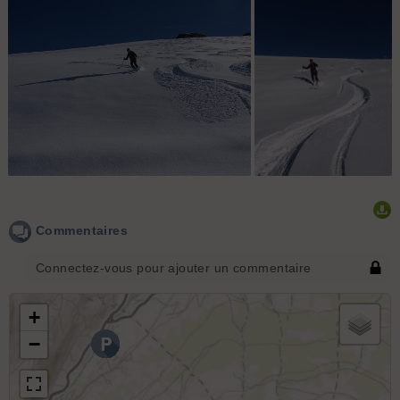
Megève vue d'en haut.
Excellente poudre.
Suite et fin...
Commentaires
Connectez-vous pour ajouter un commentaire
+
−