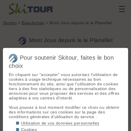
Sorties
>
Beaufortain
> Mont Joux depuis le le Planellet
Mont Joux depuis le le Planellet
Pour soutenir Skitour, faites le bon
Sortie du
samedi 12 novembre
Massif :
Beaufortain
choix
2016
Départ :
Demi Lune
(1050 m)
JeandePassy
En cliquant sur "accepter" vous autorisez l'utilisation de
cookies à usage technique nécessaires au bon
Topo associé :
fonctionnement du site, ainsi que l'utilisation de cookies
Mont d'Arbois, Par
tiers à des fins statistiques ou de personnalisation des
Conditions nivologiques,
les pistes
annonces pour vous proposer des services et des offres
accès & météo
adaptées à vos centres d'interêt.
Sommet associé :
-3° au parking à 10h00. Ciel bleu.
Mont d'Arbois (1839
Vous pouvez à tout moment modifier ce choix ou obtenir
Pas de vent.
m)
des informations sur ces cookies sur la page des
Etat de la route : Légèrement
conditions générales d'utilisation du service :
enneigée. Altitude du parking :
Orientation :
NW
Utilisation de vos données personnelles
1310m
Dénivelé :
830 m.
Cookies