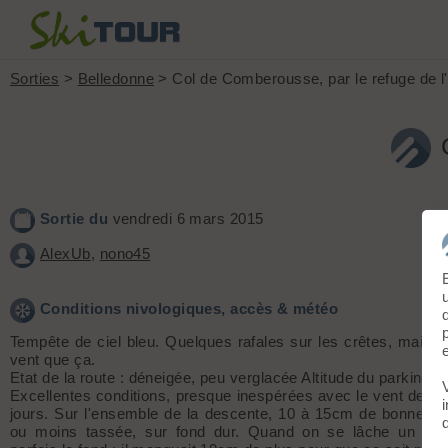
Sorties
>
Belledonne
> Col de Comberousse, par le refuge de l
Sortie du
vendredi 6 mars 2015
AlexUb
,
nono45
Conditions nivologiques, accès & météo
Tempête de ciel bleu. Quelques rafales sur les crêtes, mais p
vent que ça.
Etat de la route : déneigée, peu verglacée Altitude du parking 
Excellentes conditions, presque inespérées avec le vent de ce
jours. Sur l'ensemble de la descente, 10 à 15cm de bonne po
ou moins tassée, sur fond dur. Quand on se lâche un peu