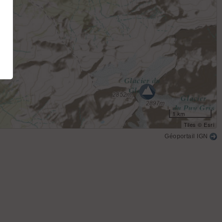
1 km
Tiles © Esri
Géoportail IGN