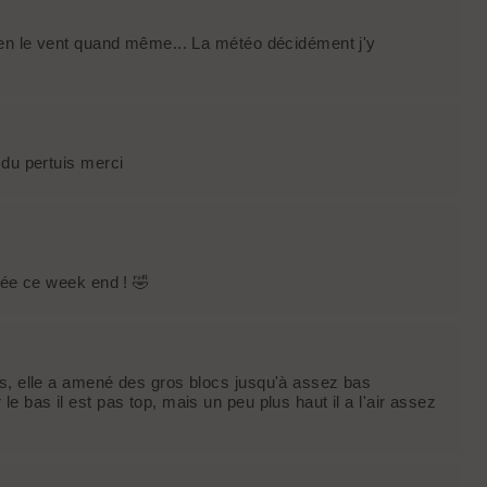
bien le vent quand même... La météo décidément j'y
 du pertuis merci
llée ce week end ! 🤣
rs, elle a amené des gros blocs jusqu'à assez bas
e bas il est pas top, mais un peu plus haut il a l'air assez