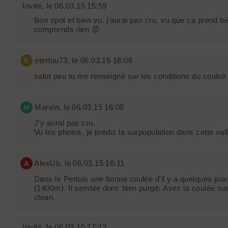
Invité
, le 06.03.15 15:59
Bon spot et bien vu. j'aurai pas cru, vu que ca prend 
comprends rien 😡
eterlou73
, le 06.03.15 16:06
E
salut peu tu me renseigné sur les conditions du couloir
Marvin
, le 06.03.15 16:08
M
J'y aurai pas cru.
Vu les photos, je prédis la surpopulation dans cette va
AlexUb
, le 06.03.15 16:11
A
Dans le Pertuis une bonne coulée d'il y a quelques jou
(1400m). Il semble donc bien purgé. Avec la coulée sur l
clean.
Invité
, le 06.03.15 17:13