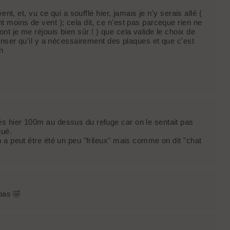
nt, et, vu ce qui a soufflé hier, jamais je n'y serais allé (
 moins de vent ); cela dit, ce n'est pas parceque rien ne
t je me réjouis bien sûr ! ) que cela valide le choix de
penser qu'il y a nécessairement des plaques et que c'est
n
s hier 100m au dessus du refuge car on le sentait pas
qué.
 a peut être été un peu "frileux" mais comme on dit "chat
 bas 🤣