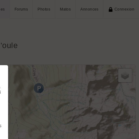
ies
Forums
Photos
Matos
Annonces
Connexion
'oule
+
−
à
i
s