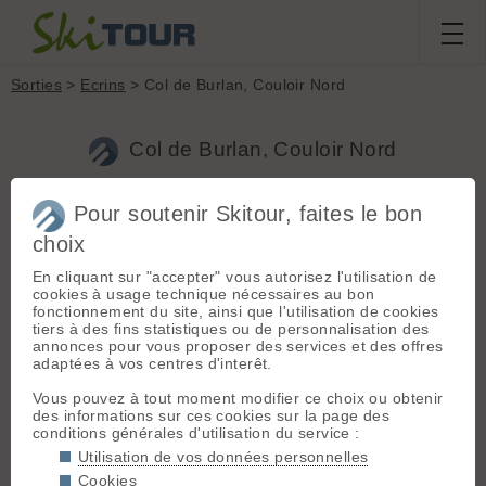
Sorties
>
Ecrins
> Col de Burlan, Couloir Nord
Col de Burlan, Couloir Nord
Pour soutenir Skitour, faites le bon
Sortie du
samedi 24 mars 2007
Massif :
Ecrins
choix
Départ :
Saint
Jb de Miscault
,
tioneb
Christophe en
En cliquant sur "accepter" vous autorisez l'utilisation de
Oisans (Les Prés)
cookies à usage technique nécessaires au bon
(1639 m)
fonctionnement du site, ainsi que l'utilisation de cookies
Conditions nivologiques,
tiers à des fins statistiques ou de personnalisation des
Topo associé :
Col
accès & météo
annonces pour vous proposer des services et des offres
de Burlan, Couloir
adaptées à vos centres d'interêt.
Grand beau, quelques nuages sur
Nord
les sommets voisins vers 12h. Assez
Vous pouvez à tout moment modifier ce choix ou obtenir
froid : -4° à 8h Pas de vent
Sommet associé :
des informations sur ces cookies sur la page des
Etat de la route : sèche Altitude du
Col de Burlan (3207
conditions générales d'utilisation du service :
parking : 1639
m)
Utilisation de vos données personnelles
Conditions de neige :
Il vaut mieux emprunter la piste de
Orientation :
N
Cookies