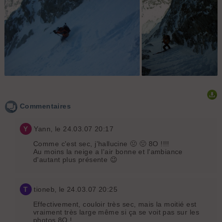
Col de Burlan : Fab au travail..
Col de Burlan :
Passage en escalier
obligatoire.. manque
Commentaires
un peu de neige..
Y
Yann
, le 24.03.07 20:17
Comme c'est sec, j'hallucine 🤢 🤢 8O !!!!
Au moins la neige a l'air bonne et l'ambiance
d'autant plus présente 😉
T
tioneb
, le 24.03.07 20:25
Effectivement, couloir très sec, mais la moitié est
vraiment très large même si ça se voit pas sur les
photos 8O !