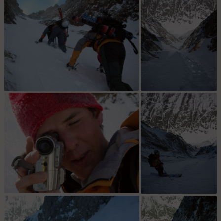
Col de Burlan : début de la longue
Col de Burlan : Belle
montée...
pente..
Col de Burlan : Jybbbi à la caméra..on
Col de Burlan : Jybbbi
attend la vidéo..
au départ