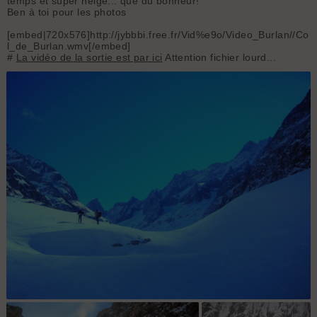
temps et super neige... que du bonheur!
Ben à toi pour les photos
[embed|720x576]http://jybbbi.free.fr/Vid%e9o/Video_Burlan//Co
l_de_Burlan.wmv[/embed]
#
La vidéo de la sortie est par ici
Attention fichier lourd...
Col de Burlan : Au pied du couloir, avec lumière bleue..