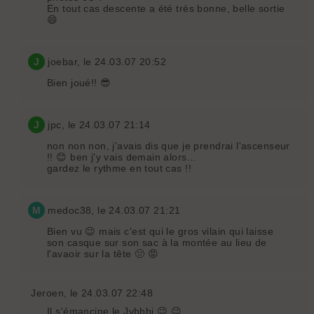
En tout cas descente a été très bonne, belle sortie
😄
J
joebar
, le 24.03.07 20:52
Bien joué!! 😎
J
jpc
, le 24.03.07 21:14
non non non, j'avais dis que je prendrai l'ascenseur
!! 😊 ben j'y vais demain alors...
gardez le rythme en tout cas !!
M
medoc38
, le 24.03.07 21:21
Bien vu 😉 mais c'est qui le gros vilain qui laisse
son casque sur son sac à la montée au lieu de
l'avaoir sur la tête 🤢 😡
Jeroen
, le 24.03.07 22:48
Il s'émancipe le Jybbbi 😉 😉