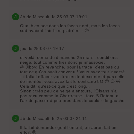
J
Jb de Miscault
, le 25.03.07 19:01
Ouai bien sec dans les faces nord, mais les faces
sud avaient l'air bien platrées... 🤨
J
jpc
, le 25.03.07 19:17
et voilà, sortie du dimanche 25 mars : conditions
neige, tout comme hier donc je m'associe.
@ Jibby: En revanche, pour la trace, c'est pas du
tout ce qu'on avait convenu ! Vous avez tout inversé
: il fallait effacer vos traces de descente et pas celle
de montée, vous avez fait le contraire 8O 😠 😉 🤣
Cela dit, qu'est-ce que c'est long...
Sinon : très peu de neige alentours, l'Oisans n'a
pas reçu comme la Chartreuse ; face S Rateau a
l'air de passer à peu près dans le couloir de gauche
J
Jb de Miscault
, le 25.03.07 21:11
Il fallait demander gentillement, on aurait fait un
effort 😜