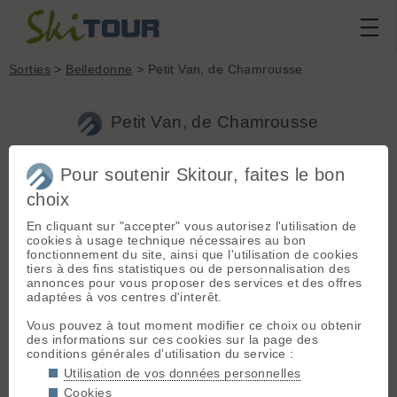
Sorties
>
Belledonne
> Petit Van, de Chamrousse
Petit Van, de Chamrousse
Pour soutenir Skitour, faites le bon
Sortie du
dimanche 9 mai 2010
Massif :
Belledonne
choix
Départ :
skieur0206
Chamrousse (Le
En cliquant sur "accepter" vous autorisez l'utilisation de
Recoin) (1650 m)
cookies à usage technique nécessaires au bon
fonctionnement du site, ainsi que l'utilisation de cookies
Conditions nivologiques,
Topo associé :
tiers à des fins statistiques ou de personnalisation des
Grand Van, de
accès & météo
annonces pour vous proposer des services et des offres
Chamrousse
adaptées à vos centres d'interêt.
Ciel voilé, puis alternance de
quelques petites éclaircies et de
Sommet associé :
Vous pouvez à tout moment modifier ce choix ou obtenir
passages nuageux d'altitude. Vent
Grand Van (2448 m)
des informations sur ces cookies sur la page des
modéré au sommet.
conditions générales d'utilisation du service :
Etat de la route : r.a.s. Altitude du
Orientation :
W
Utilisation de vos données personnelles
parking : 1660 m.
Enneigement encore correct sur tout
Dénivelé :
1250 m.
Cookies