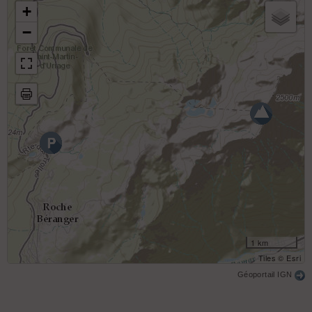
+
−
1 km
Tiles © Esri
Géoportail IGN