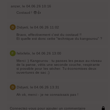
anzer
, le 04.06.26 10:16
Costaud ! 😎👍
D
Didyeti
, le 04.06.26 11:02
Bravo, effectivement c'est du costaud !!
Et quelle est donc cette "technique du kangourou" ?
F
felixfelix
, le 04.06.26 13:00
Merci :) Kangourou : tu passes les peaux au niveau
de la panse, vétis une seconde couche, respirante
si possible pour les sécher. Tu économises deux
ouvertures de sac ;)
D
Didyeti
, le 04.06.26 13:31
Ah ok, merci - je ne connaissais pas !
Connectez-vous pour ajouter un commentaire