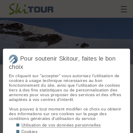
Pour soutenir Skitour, faites le bon
Mont Blanc depuis Cham
choix
En cliquant sur "accepter" vous autorisez l'utilisation de
cookies à usage technique nécessaires au bon
fonctionnement du site, ainsi que l'utilisation de cookies
Sortie du
samedi 30 mai 2026
tiers à des fins statistiques ou de personnalisation des
Massif :
Mont Blanc
annonces pour vous proposer des services et des offres
Départ :
Chamonix
adaptées à vos centres d'interêt.
felixfelix
(Tunnel du Mont-
Blanc) (1230 m)
Vous pouvez à tout moment modifier ce choix ou obtenir
des informations sur ces cookies sur la page des
Conditions nivologiques,
Topo associé :
conditions générales d'utilisation du service :
Mont Blanc, Par les
accès & météo
Utilisation de vos données personnelles
Grands Mulets
Météo/températures : isotherme 0°C
Cookies