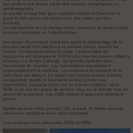
qui rendent une bonne partie des courses compliquées ou
inintéressantes.
Je prends le train hier pour rejoindre Daniel à Chamonix et
partir le soir après une sieste avec des canes pas très
fraîches.
La nuit blanche est un voyage entre crevasses et séracs hauts
comme l’immeuble en S de Grenoble.
Les peaux de phoques trempées après le depeautage de la
jonction haute font sédition à la jonction basse, bientôt les
crabes s’embourbent dans la neige. La technique du
kangourou est déployée et 1000m plus haut les peaux collent à
nouveau. Le temps s’allonge, les jambes halètent dans
l’immensité du chantier. Les hectomètres alourdissent
impitoyablement la machine. Les sommets se révèlent et le
vent saisit les skieurs. Le labeur est long et asséné d’arrêts.
La descente rapide et luxuriante sonne comme une
résurrection. La partie haute est en bonne condition, sous
3500 le ski est dur avant de devenir mou sur le dernier mur en
amont de la jonction. Les 1400 mètres d’approche attendent
encore.
Quelle épreuve cette journée, j’en ai bavé. À refaire dans de
meilleures conditions et en étant acclimaté.
Les couteaux sont utiles entre 3200 et 3800.