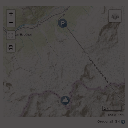
+
−
2 km
Tiles © Esri
Géoportail IGN