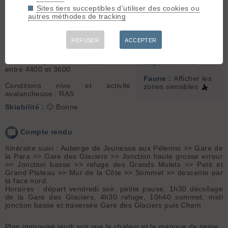
à 4000m
Sommet associé :
Sites tiers succeptibles d'utiliser des cookies ou
Conditions d'accès/altitude du
Mont Blanc (4810 m)
autres méthodes de tracking
parking :la chaussée est dégagée
aux Pélerins tu peux marcher en
Orientation :
N
baskets tqt
REFUSER
ACCEPTER
Altitude de chaussage/déchaussage
Dénivelé :
4100 m.
: 2500m
Ski :
4.1
Conditions pour le ski : superbe skis
Exposition :
2
entre 4400 et 3600
Faune :
Afficher les
Conditions nivo et activité
zones sensibles
avalancheuse : RAS
Skiabilité :
🙂 Bonne
Compte rendu
Itinéraire suivi : Auberge de Jeunesse aux Pélerins >> Gare de
la Para >> Gare des Glaciers >> Jonction haute grosse erreur
>> Jonction basse >> refuge des Grands Mulets >> Petit et
Grand Plateau >> Mur de la Côte >> Sommet >> descente par
la face nord.
Horaires : départ vendredi soir, petite pause, 1h30 décollage
de la Gare des Glaciers, 4h30 refuge, 10h40 sommet, midi
jonction basse et traversée Gare des Glaciers puis Cham
Plan improvisé jeudi soir vue la chaleur et le manque de neige