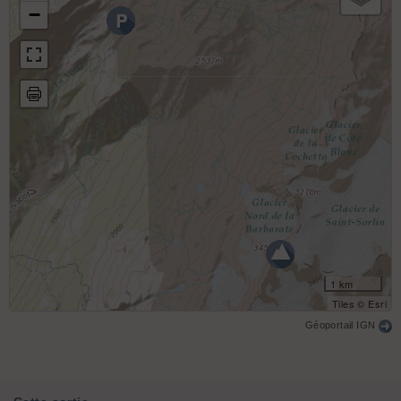
−
1 km
Tiles © Esri
Géoportail IGN