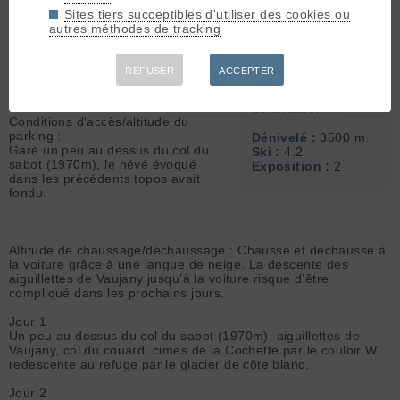
du col du couard après la descente
Aiguillettes de
Sites tiers succeptibles d'utiliser des cookies ou
des aiguillettes. J’offre le saucisson
Vaujany
autres méthodes de tracking
et la bière :)
+33 6 51 70 96 68
Sommet associé :
Pic de l'Étendard
REFUSER
ACCEPTER
Météo/températures : Températures
(3464 m)
très chaudes (32 degrés en vallée).
Orientation :
T
Conditions d'accès/altitude du
parking :
Dénivelé :
3500 m.
Garé un peu au dessus du col du
Ski :
4.2
sabot (1970m), le névé évoqué
Exposition :
2
dans les précédents topos avait
fondu.
Altitude de chaussage/déchaussage : Chaussé et déchaussé à
la voiture grâce à une langue de neige. La descente des
aiguillettes de Vaujany jusqu’à la voiture risque d’être
compliqué dans les prochains jours.
Jour 1
Un peu au dessus du col du sabot (1970m), aiguillettes de
Vaujany, col du couard, cimes de la Cochette par le couloir W,
redescente au refuge par le glacier de côte blanc.
Jour 2