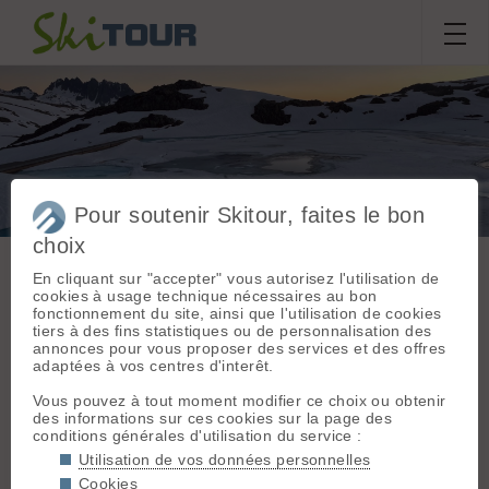
Pour soutenir Skitour, faites le bon
Étendard par cime de la
choix
cochette
En cliquant sur "accepter" vous autorisez l'utilisation de
cookies à usage technique nécessaires au bon
fonctionnement du site, ainsi que l'utilisation de cookies
Sortie du
jeudi 28 mai 2026
tiers à des fins statistiques ou de personnalisation des
Massif :
Grandes
annonces pour vous proposer des services et des offres
Rousses - Arves
adaptées à vos centres d'interêt.
benjamin.monnier31
Départ :
Col du
Sabot (2100 m)
Vous pouvez à tout moment modifier ce choix ou obtenir
des informations sur ces cookies sur la page des
Conditions nivologiques,
Topo associé :
conditions générales d'utilisation du service :
Cimes de la
accès & météo
Utilisation de vos données personnelles
Cochette, Couloir
Couteau ATK noir perdu au niveau
NNW par les
Cookies