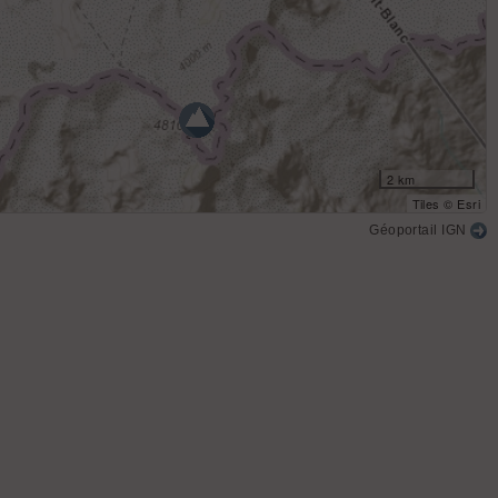
2 km
Tiles © Esri
Géoportail IGN