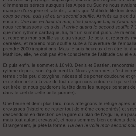
d'immenses séracs auxquels les Alpes du Sud ne nous avaient
manque d'oxygène et ralentis, tandis que Mathilde file loin dev
coup de mou, puis j'ai eu un second souffle
. Arrivés au pied d
encore.
Une fois en haut du mur, c'est presque fini, et j'aurai 
nous rechaussons les skis.
Il arrive quand le second souffle ?
J
que mon rythme cardiaque, lui, fait un summit push. Je ralentis 
et reprends mon souffle suite au virage. Je bois, et reprends mo
céréales, et reprend mon souffle suite à l'ouverture de l'emball
prendre 2000 inspirations. Mais je suis heureux d'en être là, à
Mathilde, elle, ne doit pas être consciente de l'altitude car elle
Et puis enfin, le sommet à 10h40. Denis et Bastien, rencontrés
rythme depuis, sont également là. Nous y sommes, c'est incroy
terme : très peu d'oxygène, nécessité de porter doudoune et gr
exceptionnelle à la vue de tout ce qui nous entoure et qui se tr
est irréel et nous garderons la tête dans les nuages pendant 
dans le ciel de cette belle journée).
Une heure et demi plus tard, nous atteignons le refuge après 
crevasses (histoire de rester tout de même concentrés) et sav
descendons en direction de la gare du plan de l'Aiguille, en pa
mais tout autant crevassé, et nous sommes bien contents de le f
Étrangement, je pète la forme.
Ha ben le voilà mon second souffl