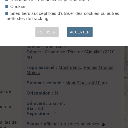
Cookies
Sites tiers succeptibles d'utiliser des cookies ou autres
méthodes de tracking
Mont Blanc
REFUSER
ACCEPTER
Massif :
Mont Blanc
Départ :
Chamonix (Plan de l'Aiguille) (2310
m)
Topo associé :
Mont Blanc, Par les Grands
Mulets
Sommet associé :
Mont Blanc (4810 m)
lan de
Orientation :
N
Dénivelé :
3555 m.
marche
Ski :
3.1
Exposition :
2
alités de
Faune :
Afficher les zones sensibles
emps