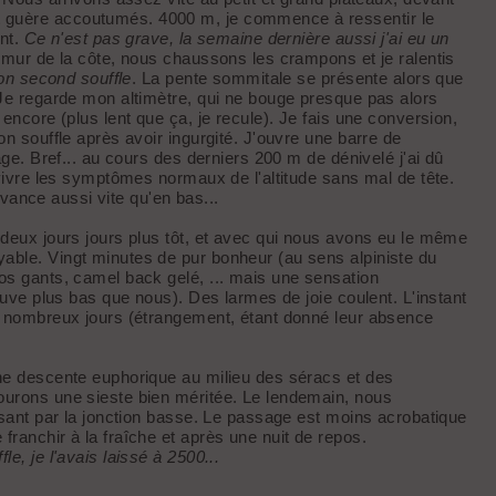
 guère accoutumés. 4000 m, je commence à ressentir le
ant.
Ce n'est pas grave, la semaine dernière aussi j'ai eu un
u mur de la côte, nous chaussons les crampons et je ralentis
mon second souffle
. La pente sommitale se présente alors que
e regarde mon altimètre, qui ne bouge presque pas alors
encore (plus lent que ça, je recule). Je fais une conversion,
n souffle après avoir ingurgité. J'ouvre une barre de
age. Bref... au cours des derniers 200 m de dénivelé j'ai dû
 vivre les symptômes normaux de l'altitude sans mal de tête.
 avance aussi vite qu'en bas...
 deux jours jours plus tôt, et avec qui nous avons eu le même
able. Vingt minutes de pur bonheur (au sens alpiniste du
os gants, camel back gelé, ... mais une sensation
ouve plus bas que nous). Des larmes de joie coulent. L'instant
de nombreux jours (étrangement, étant donné leur absence
une descente euphorique au milieu des séracs et des
ourons une sieste bien méritée. Le lendemain, nous
ssant par la jonction basse. Le passage est moins acrobatique
ranchir à la fraîche et après une nuit de repos.
e, je l'avais laissé à 2500...