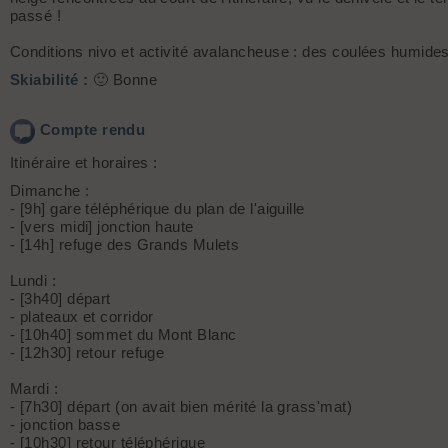
passé !
Conditions nivo et activité avalancheuse : des coulées humides
Skiabilité :
🙂 Bonne
Compte rendu
Itinéraire et horaires :
Dimanche :
- [9h] gare téléphérique du plan de l'aiguille
- [vers midi] jonction haute
- [14h] refuge des Grands Mulets
Lundi :
- [3h40] départ
- plateaux et corridor
- [10h40] sommet du Mont Blanc
- [12h30] retour refuge
Mardi :
- [7h30] départ (on avait bien mérité la grass'mat)
- jonction basse
- [10h30] retour téléphérique