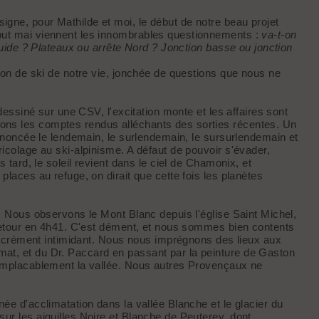
gne, pour Mathilde et moi, le début de notre beau projet
but mai viennent les innombrables questionnements :
va-t-on
 guide ? Plateaux ou arrête Nord ? Jonction basse ou jonction
son de ski de notre vie, jonchée de questions que nous ne
dessiné sur une CSV, l'excitation monte et les affaires sont
ons les comptes rendus alléchants des sorties récentes. Un
annoncée le lendemain, le surlendemain, le sursurlendemain et
icolage au ski-alpinisme. A défaut de pouvoir s'évader,
 tard, le soleil revient dans le ciel de Chamonix, et
laces au refuge, on dirait que cette fois les planètes
. Nous observons le Mont Blanc depuis l'église Saint Michel,
-retour en 4h41. C'est dément, et nous sommes bien contents
 sacrément intimidant. Nous nous imprégnons des lieux aux
at, et du Dr. Paccard en passant par la peinture de Gaston
 implacablement la vallée. Nous autres Provençaux ne
ée d'acclimatation dans la vallée Blanche et le glacier du
ur les aiguilles Noire et Blanche de Peuterey, dont