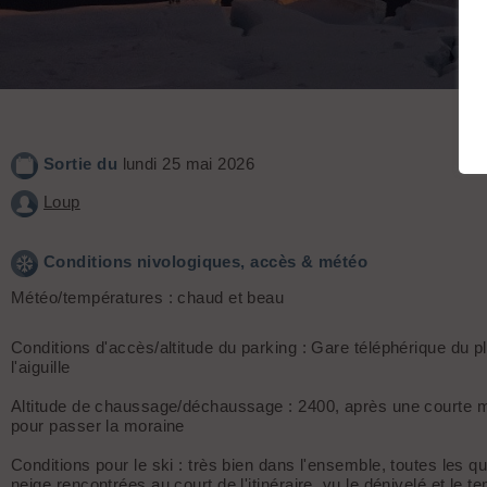
Sortie du
lundi 25 mai 2026
Loup
Conditions nivologiques, accès & météo
Météo/températures : chaud et beau
Conditions d'accès/altitude du parking : Gare téléphérique du p
l'aiguille
Altitude de chaussage/déchaussage : 2400, après une courte 
pour passer la moraine
Conditions pour le ski : très bien dans l'ensemble, toutes les qu
neige rencontrées au court de l'itinéraire, vu le dénivelé et le t