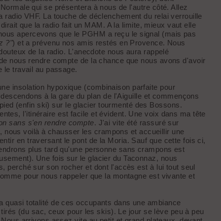
 Normale qui se présentera à nous de l'autre côté. Allez
a radio VHF. La touche de déclenchement du relai verrouille
dirait que la radio fait un MAM. A la limite, mieux vaut elle
 nous apercevons que le PGHM a reçu le signal (mais pas
z ?"
) et a prévenu nos amis restés en Provence. Nous
i douteux de la radio. L'anecdote nous aura rappelé
t de nous rendre compte de la chance que nous avons d'avoir
e le travail au passage.
ne insolation hypoxique (combinaison parfaite pour
us descendons à la gare du plan de l'Aiguille et commençons
d (enfin ski) sur le glacier tourmenté des Bossons.
s, l'itinéraire est facile et évident. Une voix dans ma tête
tion sans s'en rendre compte
. J'ai vite été rassuré sur
rd, nous voilà à chausser les crampons et accueillir une
ir en traversant le pont de la Moria. Sauf que cette fois ci,
prendrons plus tard qu'une personne sans crampons est
usement). Une fois sur le glacier du Taconnaz, nous
 perché sur son rocher et dont l'accès est à lui tout seul
, comme pour nous rappeler que la montagne est vivante et
la quasi totalité de ces occupants dans une ambiance
 tirés (du sac, ceux pour les skis). Le jour se lève peu à peu
. Nous arrivons assez vite au petit et grand plateaux, devant