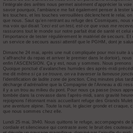
l'intégrale des arêtes nous permet aisément d'apprécier la voie
savoir pourquoi, l'ambiance me fait également penser à tester l
les touches, et les touches verrouillées déclenchent le relai, on 
que nous. Saut qu'en rentrant au refuge des Cosmiques, nous
ma voix qui disait
"ceci est un test, est-ce que vous me receve
rassurons tout le monde sur notre parfait état de santé et celu
l'importance de tester régulièrement le matériel de secours. E
un service de secours aussi attentif que le PGHM, dont je salu
Dimanche 24 mai, après une nuit compliquée pour moi suite à u
s'affranchir du repas et arriver le premier dans le dortoir), no
enfin l'ASCENSION. Ça y est, nous y sommes. Nous prenons pie
Quoique ponctué d'avalanches humides des après-midi précédente
me dit même
si ça se trouve, on va traverser la fameuse jonc
l'identification de ladite zone de jonction. Cinq minutes plus ta
décharge d'adrénaline que la Compagnie de l'Anneau a dû ressent
il y a un trou au milieu du pont. Pour nous ça passe (nous ap
tombée dans la crevasse dans l'après-midi, sans gravité heure
rejoignons l'étonnant mais accueillant refuge des Grands Mulets,
une aventure alpine. Toute la nuit, le glacier gronde et craque
que nous sommes chez elle.
Lundi 25 mai, 3h40. Nous quittons le refuge, accompagnés de 
cordiale et silencieuse qui contraste avec le bruit des couteaux
et dévoile un paysage magnifique, dominé par l'aiguille du midi