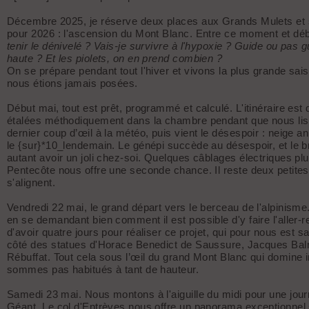
Décembre 2025, je réserve deux places aux Grands Mulets et si
pour 2026 : l'ascension du Mont Blanc. Entre ce moment et dé
tenir le dénivelé ? Vais-je survivre à l'hypoxie ? Guide ou pas
haute ? Et les piolets, on en prend combien ?
On se prépare pendant tout l'hiver et vivons la plus grande sai
nous étions jamais posées.
Début mai, tout est prêt, programmé et calculé. L'itinéraire est 
étalées méthodiquement dans la chambre pendant que nous lis
dernier coup d’œil à la météo, puis vient le désespoir : neige 
le {sur}*10_lendemain. Le génépi succède au désespoir, et le br
autant avoir un joli chez-soi. Quelques câblages électriques plus
Pentecôte nous offre une seconde chance. Il reste deux petites p
s'alignent.
Vendredi 22 mai, le grand départ vers le berceau de l'alpinisme
en se demandant bien comment il est possible d'y faire l'aller
d'avoir quatre jours pour réaliser ce projet, qui pour nous est
côté des statues d'Horace Benedict de Saussure, Jacques Balm
Rébuffat. Tout cela sous l’œil du grand Mont Blanc qui domine
sommes pas habitués à tant de hauteur.
Samedi 23 mai. Nous montons à l'aiguille du midi pour une journ
Géant. Le col d'Entrèves nous offre un panorama exceptionnel s