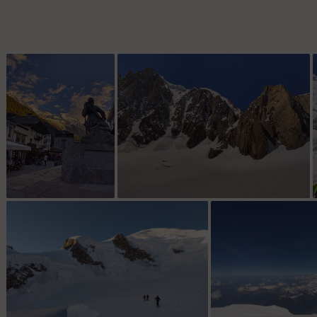
Horace Benedict de
Le couloir Gervasutti
Saussure contemplant
le Mont Blanc