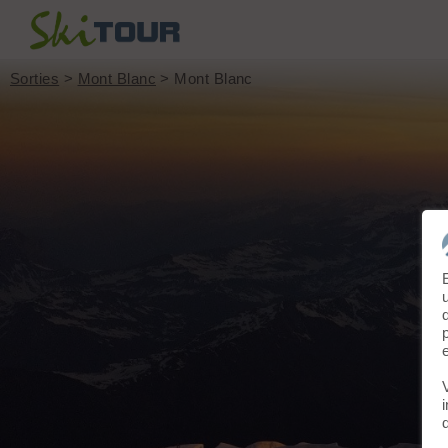
Sorties
>
Mont Blanc
> Mont Blanc