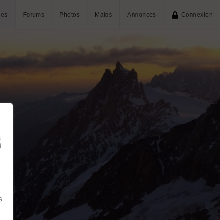
ies
Forums
Photos
Matos
Annonces
Connexion
à
i
s