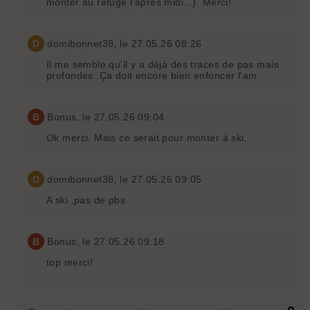
monter au refuge l'après midi...). Merci!
D
domibonnet38
, le 27.05.26 08:26
Il me semble qu'il y a déjà des traces de pas mais
profondes .Ça doit encore bien enfoncer l'am
B
Bonus
, le 27.05.26 09:04
Ok merci. Mais ce serait pour monter à ski.
D
domibonnet38
, le 27.05.26 09:05
A ski ,pas de pbs
B
Bonus
, le 27.05.26 09:18
top merci!