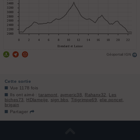
Géoportail IGN
Cette sortie
Vue 1178 fois
Ils ont aimé :
taramont
,
aymeric38
,
Rahanx32
,
Les
biches73
,
HDlameije
,
sign.bbs
,
Titigrimpe69
,
elie.poncet
,
brigain
Partager