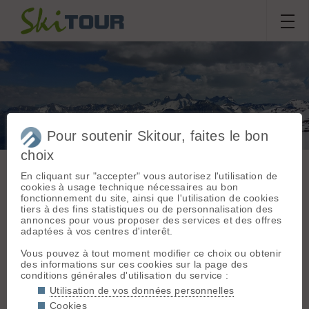
Pour soutenir Skitour, faites le bon
Etendard et Laisse
choix
En cliquant sur "accepter" vous autorisez l'utilisation de
cookies à usage technique nécessaires au bon
Sortie du
lundi 25 mai 2026
fonctionnement du site, ainsi que l'utilisation de cookies
Massif :
Grandes
tiers à des fins statistiques ou de personnalisation des
Rousses - Arves
domibonnet38
annonces pour vous proposer des services et des offres
Départ :
Col de la
adaptées à vos centres d'interêt.
Croix de Fer (2064
m)
Conditions nivologiques,
Vous pouvez à tout moment modifier ce choix ou obtenir
des informations sur ces cookies sur la page des
Topo associé :
Pic
accès & météo
conditions générales d'utilisation du service :
de l'Étendard,
Météo/températures : 11° au
Glacier de Saint
Utilisation de vos données personnelles
parking a 6h ; grand beau le matin
Sorlin
Cookies
sans vent ; quelques passages