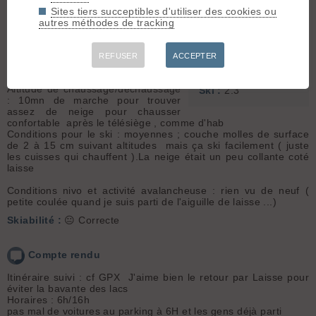
nuageux l'AM
Sites tiers succeptibles d'utiliser des cookies ou
Sommet associé :
Conditions d'accès/altitude du
autres méthodes de tracking
Pic de l'Étendard
parking : après hésitation , je suis
(3464 m)
passé par la Maurienne ; coté isère
informations contradictoires et sur
Orientation :
NE
REFUSER
ACCEPTER
place la route est barrée coté
glandon avec un panneau ....
Dénivelé :
2181 m.
Altitude de chaussage/déchaussage
Ski :
2.3
: 10mn de marche pour trouver
assez de neige pour chausser
confortable après le télésiège , comme d'hab
Conditions pour le ski : moyennes ; couche molles de surface
de 2 à 15 cm suivant altitudes mais ça ski facilement ( juste
les cuisses qui chauffent ).La neige était un peu collante coté
laisse
Conditions nivo et activité avalancheuse : rien vu de neuf (
petite coulée quand je suis parti de l'aiguille de laisse ...)
Skiabilité :
😐 Correcte
Compte rendu
Itinéraire suivi : cf GPX J'aime bien le retour par Laisse pour
éviter la bavante des lacs
Horaires : 6h/16h
pas mal de voitures au parking à 6H et les gens déjà parti