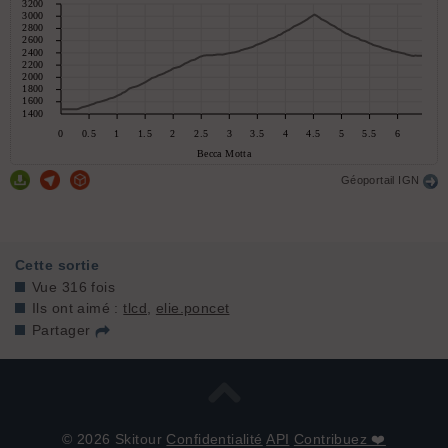
Géoportail IGN
Cette sortie
Vue 316 fois
Ils ont aimé :
tlcd
,
elie.poncet
Partager
© 2026 Skitour
Confidentialité
API
Contribuez ❤️