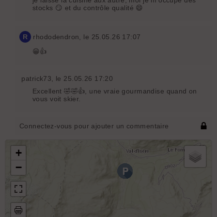
je laisse la cuisine aux autre, moi je m'occupe des
stocks 😏 et du contrôle qualité 😄
R
rhododendron
, le 25.05.26 17:07
😁👍
patrick73
, le 25.05.26 17:20
Excellent 🤣🤣👍, une vraie gourmandise quand on
vous voit skier.
Connectez-vous pour ajouter un commentaire
+
−