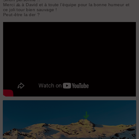
Merci 🙏 à David et à toute l’équipe pour la bonne humeur et
ce joli tour bien sauvage !
Peut-être la der ?