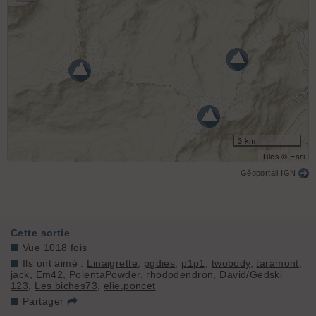
3 km
Tiles © Esri
Géoportail IGN
Cette sortie
Vue 1018 fois
Ils ont aimé :
Linaigrette
,
pgdies
,
p1p1
,
twobody
,
taramont
,
jack
,
Em42
,
PolentaPowder
,
rhododendron
,
David/Gedski
123
,
Les biches73
,
elie.poncet
Partager