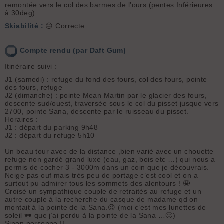
remontée vers le col des barmes de l’ours (pentes Inférieures
à 30deg).
Skiabilité :
😐 Correcte
Compte rendu (par Daft Gum)
Itinéraire suivi :
J1 (samedi) : refuge du fond des fours, col des fours, pointe
des fours, refuge
J2 (dimanche) : pointe Mean Martin par le glacier des fours,
descente sud/ouest, traversée sous le col du pisset jusque vers
2700, pointe Sana, descente par le ruisseau du pisset.
Horaires :
J1 : départ du parking 9h48
J2 : départ du refuge 5h10
Un beau tour avec de la distance ,bien varié avec un chouette
refuge non gardé grand luxe (eau, gaz, bois etc …) qui nous a
permis de cocher 3 - 3000m dans un coin que je découvrais.
Neige pas ouf mais très peu de portage c’est cool et on a
surtout pu admirer tous les sommets des alentours ! 🤩
Croisé un sympathique couple de retraités au refuge et un
autre couple à la recherche du casque de madame qd on
montait à la pointe de la Sana.😉 (moi c’est mes lunettes de
soleil 🕶️ que j’ai perdu à la pointe de la Sana …🙁)
Sinon personne !!