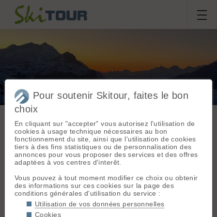
Pour soutenir Skitour, faites le bon
2 jours, 3 Pointes : Fours
choix
(Thermostat 9), Mean Martin
En cliquant sur "accepter" vous autorisez l'utilisation de
(pas trouvé de « jeu de mots
cookies à usage technique nécessaires au bon
» pourri 😅), Sana (Sauna)
fonctionnement du site, ainsi que l'utilisation de cookies
tiers à des fins statistiques ou de personnalisation des
annonces pour vous proposer des services et des offres
adaptées à vos centres d'interêt.
Vous pouvez à tout moment modifier ce choix ou obtenir
Sortie du
dimanche 24 mai
Massif :
Vanoise
des informations sur ces cookies sur la page des
2026
Départ :
Val d'Isère
conditions générales d'utilisation du service :
(Le Châtelard)
Daft Gum
,
twobody
,
Utilisation de vos données personnelles
(1885 m)
PolentaPowder
,
David/Gedski 123
Cookies