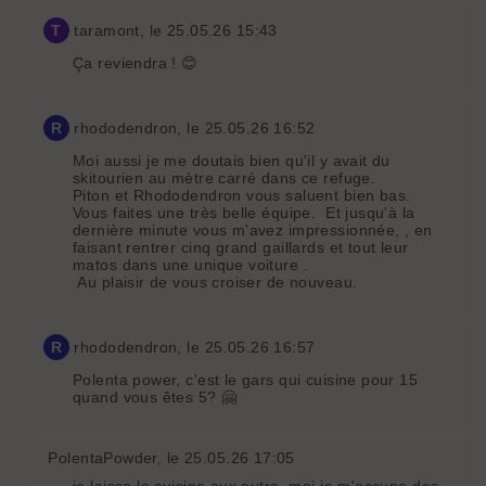
T
taramont
, le 25.05.26 15:43
Ça reviendra ! 😊
R
rhododendron
, le 25.05.26 16:52
Moi aussi je me doutais bien qu'il y avait du
skitourien au mètre carré dans ce refuge.
Piton et Rhododendron vous saluent bien bas.
Vous faites une très belle équipe. Et jusqu'à la
dernière minute vous m'avez impressionnée, , en
faisant rentrer cinq grand gaillards et tout leur
matos dans une unique voiture .
Au plaisir de vous croiser de nouveau.
R
rhododendron
, le 25.05.26 16:57
Polenta power, c'est le gars qui cuisine pour 15
quand vous êtes 5? 🤗
PolentaPowder
, le 25.05.26 17:05