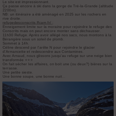
Le site est impressionnant.
Ça passe encore à ski dans la gorge de Tré-la-Grande
(altitude
2200m).
NB: un itinéraire a été aménagé en 2025 sur les rochers en
rive droite.
refugedesconscrits.ffcam.fr/
;
Enneigement limite sur la moraine pour rejoindre le refuge des
Conscrits mais on peut encore monter sans déchausser.
11h30 Refuge. Après avoir allégé nos sacs, nous montons à la
Bérangère sous un soleil de plomb.
Sommet à 14h.
Céline descend par l'arête N pour rejoindre le glacier
d'Armancette et redescendre aux Contamines.
Avec Arnaud, nous glissons jusqu'au refuge sur une neige bien
transformée ⭐️⭐️⭐️
On fait sécher les affaires, on boit une (ou deux?) bières sur la
terrasse.
Une petite sieste.
Une bonne soupe, une bonne nuit…