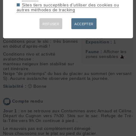
Météo/températures : grand beau,
Sommet associé :
Sites tiers succeptibles d'utiliser des cookies ou
frais le matin mais rapidement
Aiguille de la
autres méthodes de tracking
chaud au soleil.
Bérangère (3425 m)
Conditions d'accès/altitude du
parking : comme en été !
Orientation :
SE
REFUSER
ACCEPTER
Altitude de chaussage/déchaussage
: 2000m juste après le "mauvais
Dénivelé :
2250 m.
pas"
Ski :
3.2
Conditions pour le ski : très bonnes
Exposition :
1
en début d'après-midi !
Faune :
Afficher les
Conditions nivo et activité
zones sensibles
avalancheuse :
manteau neigeux bien stabilisé sur
cet itinéraire.
Neige "de printemps" du bas du glacier au sommet (en versant
S). Aucune avalanche observée pendant la journée.
Skiabilité :
🙂 Bonne
Compte rendu
Jour 1
: on se retrouve aux Contamines avec Arnaud et Céline.
Départ du Cugnon vers 7h30. Skis sur le sac.
Refuge de Tré-
la-Tête vers 9h.
On continue à pied…
Le mauvais pas est complètement déneigé.
Nous chaussons sur le plat au pied du glacier.