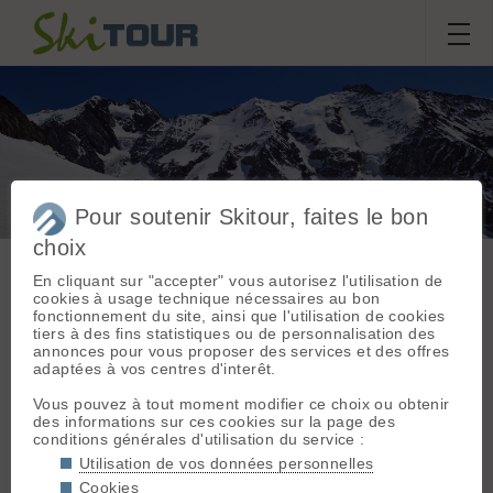
Pour soutenir Skitour, faites le bon
J1 Aiguille de la
choix
Bérangère
En cliquant sur "accepter" vous autorisez l'utilisation de
cookies à usage technique nécessaires au bon
fonctionnement du site, ainsi que l'utilisation de cookies
Sortie du
vendredi 24 avril
tiers à des fins statistiques ou de personnalisation des
Massif :
Mont Blanc
annonces pour vous proposer des services et des offres
2026
Départ :
Les
adaptées à vos centres d'interêt.
Contamines
Cyrille4807
(Cugnon) (1200 m)
Vous pouvez à tout moment modifier ce choix ou obtenir
des informations sur ces cookies sur la page des
Topo associé :
conditions générales d'utilisation du service :
Conditions nivologiques,
Aiguille de la
Utilisation de vos données personnelles
Bérangère, Normale
accès & météo
Cookies