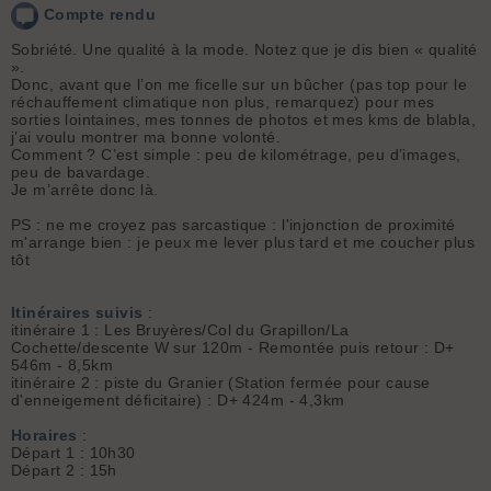
Compte rendu
Sobriété. Une qualité à la mode. Notez que je dis bien « qualité
».
Donc, avant que l’on me ficelle sur un bûcher (pas top pour le
réchauffement climatique non plus, remarquez) pour mes
sorties lointaines, mes tonnes de photos et mes kms de blabla,
j’ai voulu montrer ma bonne volonté.
Comment ? C’est simple : peu de kilométrage, peu d’images,
peu de bavardage.
Je m’arrête donc là.
PS : ne me croyez pas sarcastique : l'injonction de proximité
m'arrange bien : je peux me lever plus tard et me coucher plus
tôt
Itinéraires suivis
:
itinéraire 1 : Les Bruyères/Col du Grapillon/La
Cochette/descente W sur 120m - Remontée puis retour : D+
546m - 8,5km
itinéraire 2 : piste du Granier (Station fermée pour cause
d'enneigement déficitaire) : D+ 424m - 4,3km
Horaires
:
Départ 1 : 10h30
Départ 2 : 15h