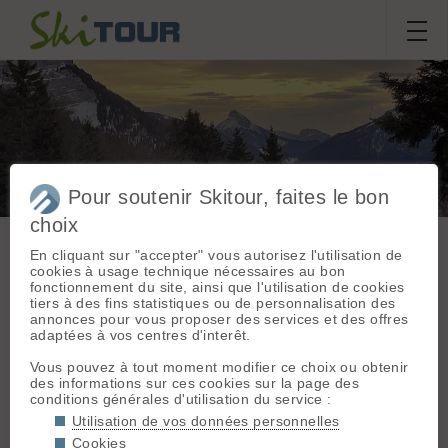
Pour soutenir Skitour, faites le bon
Une Cochette sous le
choix
signe de la sobriété.
En cliquant sur "accepter" vous autorisez l'utilisation de
cookies à usage technique nécessaires au bon
fonctionnement du site, ainsi que l'utilisation de cookies
Sortie du
dimanche 18 janvier
tiers à des fins statistiques ou de personnalisation des
Massif :
Chartreuse
annonces pour vous proposer des services et des offres
2026
Départ :
Le Désert
adaptées à vos centres d'interêt.
(les Bruyères) (1200
taramont
m)
Vous pouvez à tout moment modifier ce choix ou obtenir
des informations sur ces cookies sur la page des
Topo associé :
La
conditions générales d'utilisation du service :
Conditions nivologiques,
Cochette, par les
Utilisation de vos données personnelles
pistes du Désert
accès & météo
Cookies