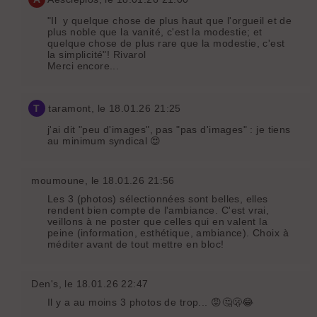
"Il y quelque chose de plus haut que l'orgueil et de
plus noble que la vanité, c'est la modestie; et
quelque chose de plus rare que la modestie, c'est
la simplicité"! Rivarol
Merci encore...
T
taramont
, le 18.01.26 21:25
j'ai dit "peu d'images", pas "pas d'images" : je tiens
au minimum syndical 😍
moumoune
, le 18.01.26 21:56
Les 3 (photos) sélectionnées sont belles, elles
rendent bien compte de l'ambiance. C'est vrai,
veillons à ne poster que celles qui en valent la
peine (information, esthétique, ambiance). Choix à
méditer avant de tout mettre en bloc!
Den's
, le 18.01.26 22:47
Il y a au moins 3 photos de trop... 😡🤔🫢😂