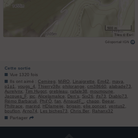
500 m
Tiles © Esri
Géoportail IGN
Cette sortie
Vue 1320 fois
Ils ont aimé :
Cemireg
,
MiRO
,
Linaigrette
,
Em42
,
maya
,
p1p1
,
yougs_4
,
Thierry38v
,
philorange
,
cm38660
,
alabade73
,
Aurelynx
,
Tim.Hugot
,
grebleau
,
rafale38
,
moumoune
,
Jacques_F
,
jpc
,
Alicelamalice
,
Den's
,
Six26
,
jfs73
,
Diablo73
,
Rémo Barbaruli
,
Phil'Ô
,
fan
,
ArnaudF_
,
chapp
,
Beear
,
Philtrace
,
marind
,
HDlameije
,
brigain
,
elie.poncet
,
ventus2
,
bouflon
,
Arno74
,
Les biches73
,
Chris.Ber
,
Rahanx32
Partager