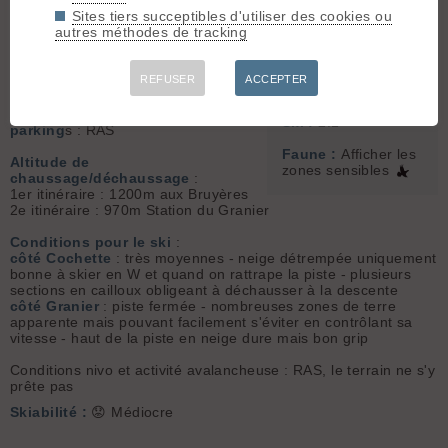
Météo/températures
:
Sommet associé :
Sites tiers succeptibles d'utiliser des cookies ou
températures positives (je n'ai pas
La Cochette (1618
autres méthodes de tracking
relevé) - un peu de vent juste au
m)
sommet de la Cochette - ciel
couvert - pas de précipitations
Orientation :
E
REFUSER
ACCEPTER
Dénivelé :
970 m.
Conditions d'accès/altitude des
Ski :
2.1
parking
s : RAS
Faune :
Afficher les
Altitude de
zones sensibles
chaussage/déchaussage
:
1er itinéraire : 1200m aux Bruyères
2e itinéraire : 970m Station du Granier
Conditions pour le ski
:
côté Cochette
: très moyennes - neige détrempée uniquement
bonne à skier en W et quand on rattrape la piste - plusieurs
sections en cailloux obligeant à déchausser à la descente
côté Granier
: piste fermée - nombreuses zones de terre
apparente mais pouvant facilement s'éviter en contrôlant sa
vitesse - haut de la piste en neige dure mais bon grip
Conditions nivo et activité avalancheuse : RAS, le terrain ne s'y
prête pas
Skiabilité :
😟 Médiocre