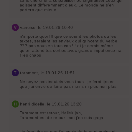
sans chercher à culpabiliser ou stigmatiser ceux qui
agissent différemment d'eux. Le monde ne s'en
portera que mieux !
V
vanoise
, le 19.01.26 10:40
n'importe quoi !!! que ce soient les photos ou les
textes, seraient les envieux qui grincent du verbe
??? pas nous en tous cas !!! et je derais même
qu'on attend tes sorties avec grande impatience na
! les chabs
T
taramont
, le 19.01.26 11:51
Ne soyez pas inquiets vous tous : je ferai tjrs ce
que j’ai envie de faire pas moins ni plus non plus
H
henri.didelle
, le 19.01.26 13:20
Taramont est retour, Hallelujah,
Taramont est de retour. moi j'en suis gaga.
''je ferai tjrs ce que j’ai envie de faire ni moins ni