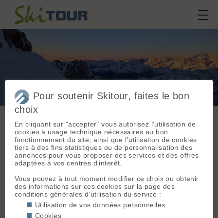
Pour soutenir Skitour, faites le bon
col d'Argentiere 3552m
choix
En cliquant sur "accepter" vous autorisez l'utilisation de
cookies à usage technique nécessaires au bon
Sortie du
dimanche 4 janvier
fonctionnement du site, ainsi que l'utilisation de cookies
Massif :
Mont Blanc
2026
tiers à des fins statistiques ou de personnalisation des
Départ :
Argentière
annonces pour vous proposer des services et des offres
(Grands Montets)
juliencolombe
adaptées à vos centres d'interêt.
(3295 m)
Vous pouvez à tout moment modifier ce choix ou obtenir
Topos associés :
Conditions nivologiques,
des informations sur ces cookies sur la page des
Col d'Argentière,
conditions générales d'utilisation du service :
Normale
Col
accès & météo
d'Argentière, couloir
Utilisation de vos données personnelles
Météo/températures : -9⁰ au parking
sud de la pointe
Cookies
-28⁰ au col (d'apres ma montre)