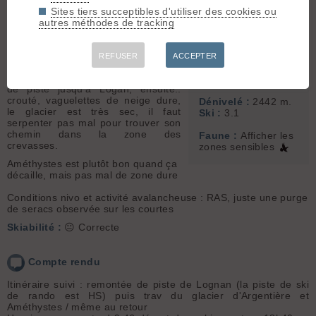
inférieur des
Conditions d'accès/altitude du
Sites tiers succeptibles d'utiliser des cookies ou
améthystes
parking : RAS parking des grands
autres méthodes de tracking
Montets full propre
Sommet associé :
Altitude de chaussage/déchaussage
Col d'Argentière
: au parking
(3552 m)
REFUSER
ACCEPTER
Conditions pour le ski :
étonnamment bon pour la remontée
Orientation :
W
de piste jusqu'à Logan, ensuite..
crouté, vaguelettes de neige dure,
Dénivelé :
2442 m.
le glacier est très sec, il faut
Ski :
3.1
serpenter pas mal pour trouver son
chemin dans la zone des
Faune :
Afficher les
crevasses.
zones sensibles
Améthystes est plutôt bon quand ça
décaille, mais pas mal de zone dure
Conditions nivo et activité avalancheuse : RAS, juste une purge
de seracs observée sur les courtes
Skiabilité :
😐 Correcte
Compte rendu
Itinéraire suivi : remontée de piste de Lognan (la piste de ski
de rando est HS) puis trav du glacier d'Argentière et
Améthystes / même au retour