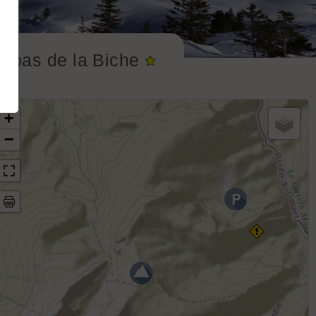
e pas de la Biche
+
−