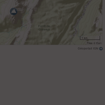
1 km
Tiles © Esri
Géoportail IGN