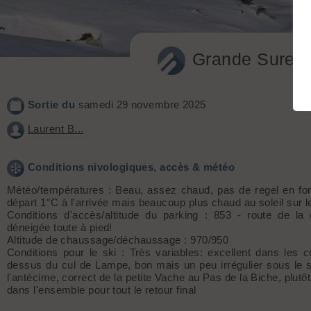
Grande Sure +
Sortie du
samedi 29 novembre 2025
Laurent B...
Conditions nivologiques, accès & météo
Météo/températures : Beau, assez chaud, pas de regel en fo
départ 1°C à l'arrivée mais beaucoup plus chaud au soleil sur l
Conditions d'accès/altitude du parking : 853 - route de la
déneigée toute à pied!
Altitude de chaussage/déchaussage : 970/950
Conditions pour le ski : Très variables: excellent dans les
dessus du cul de Lampe, bon mais un peu irrégulier sous le
l'antécime, correct de la petite Vache au Pas de la Biche, plutô
dans l'ensemble pour tout le retour final