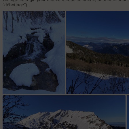
"débottage").
Ruisseau entre hiver et
En arrivant sous l
printemps, pour les derniers
jours d'automne