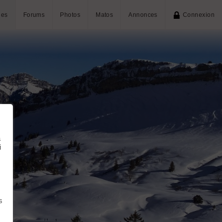
ies
Forums
Photos
Matos
Annonces
Connexion
à
i
s