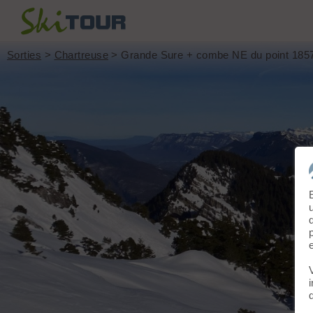
Sorties
>
Chartreuse
> Grande Sure + combe NE du point 1857,