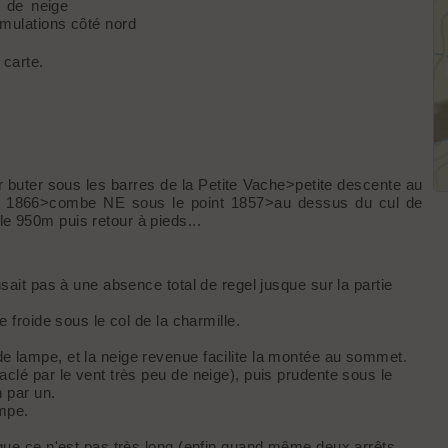
s de neige
mulations côté nord
 carte.
ir buter sous les barres de la Petite Vache>petite descente au
 1866>combe NE sous le point 1857>au dessus du cul de
e 950m puis retour à pieds...
sait pas à une absence total de regel jusque sur la partie
 froide sous le col de la charmille.
 lampe, et la neige revenue facilite la montée au sommet.
clé par le vent très peu de neige), puis prudente sous le
 par un.
ampe.
que ce n'est pas très long (enfin quand même deux arrêts