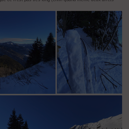
a petite vache
ça botte un peu...