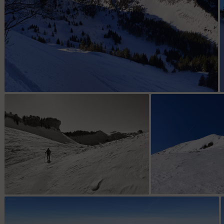
Crêtes de la Sure, avec Glad38 et Em42 qui arrivent vers la crête
de Chorolant
Col de la Sure
Col de la Sure, la 