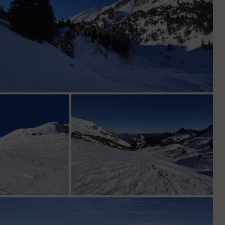
La suite pour la prochaine descente
suite de la montée
Col de la Sure, bien soufflé