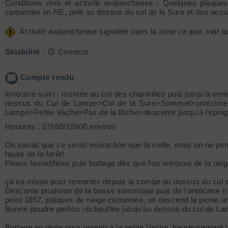
Conditions nivo et activité avalancheuse : Quelques plaque
cartonnée en NE, pelé au dessus du col de la Sure et des accu
Activité avalancheuse signalée dans la zone ce jour, voir la
Skiabilité :
😐 Correcte
Compte rendu
Itinéraire suivi : montée au col des charmilles puis jusqu'à ven
dessus du Cul de Lampe>Col de la Sure>Sommet>antécime
Lampe>Petite Vache>Pas de la Biche>descente jusqu'à l'épingl
Horaires : 07h50/15h00 environ
On savait que ce serait moins bon que la veille, mais on ne pen
haute de la forêt!
Peaux humidifiées puis bottage dès que l'on retrouve de la neige
ça va mieux pour remonter depuis la combe au dessus du cul de
Descente prudente de la bosse sommitale puis de l'antécime (ra
point 1857, plaques de neige cartonnée, on descend la pente un
Bonne poudre parfois réchauffée jusqu'au dessus du cul de L
Bottage en règle pour revenir à la petite Vache, heureusement 