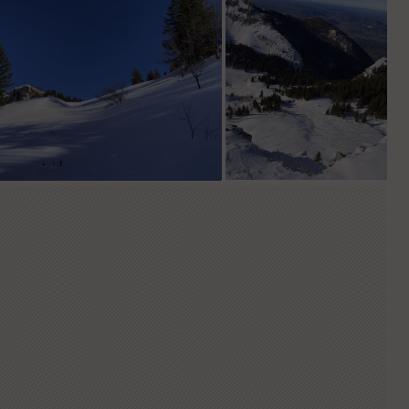
Dernière montée
A la petite Vache et les
traces de la première
descente