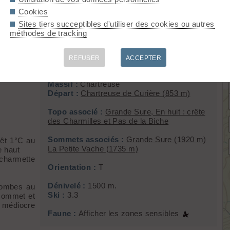
Cookies
Sites tiers succeptibles d'utiliser des cookies ou autres
méthodes de tracking
 combe NE du point 1857, Petite Vach
REFUSER
ACCEPTER
Massif :
Chartreuse
Départ :
Chartreuse de Curière (853 m)
Topo associé :
Grande Sure, En huit : crête
des Charmilles et Pas de la Biche
Sommets associés :
Grande Sure (1920 m)
rêt 1°C au
La Petite Vache (1735 m)
e haut
 charmette
Orientation :
T
Dénivelé :
1500 m.
 combes au
Ski :
3.3
 sommet et
t médiocre
Faune :
Afficher les zones sensibles