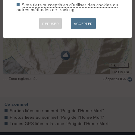
Sites tiers succeptibles d'utiliser des cookies ou
autres méthodes de tracking
REFUSER
ACCEPTER
1 km
Tiles © Esri
Zone reglementée
Géoportail IGN
Ce sommet
Sorties liées au sommet "Puig de l'Home Mort"
Photos liées au sommet "Puig de l'Home Mort"
Traces GPS liées à la zone "Puig de l'Home Mort"