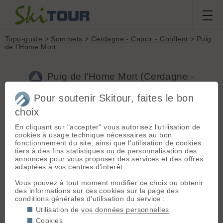
Topo-guide
>
Sommets
>
Cerdagne - Capcir - Conflent
> Puig
de l'Home Mort
Puig de l'Home Mort (Cerdagne -
Capcir - Conflent, 2500m)
Pour soutenir Skitour, faites le bon
choix
Topos associés - Puig de l'Home Mort
En cliquant sur "accepter" vous autorisez l'utilisation de
cookies à usage technique nécessaires au bon
Puig de l'Home Mort, Collada del Clot de Rodes
(D+ 960m /
fonctionnement du site, ainsi que l'utilisation de cookies
Ski 2.3)
tiers à des fins statistiques ou de personnalisation des
annonces pour vous proposer des services et des offres
+
adaptées à vos centres d'interêt.
−
Vous pouvez à tout moment modifier ce choix ou obtenir
des informations sur ces cookies sur la page des
conditions générales d'utilisation du service :
Utilisation de vos données personnelles
Cookies