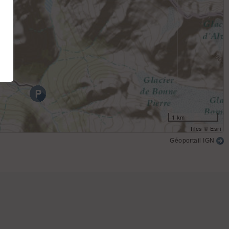
1 km
Tiles © Esri
Géoportail IGN