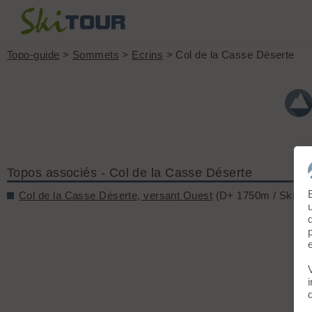
Topo-guide
>
Sommets
>
Ecrins
> Col de la Casse Déserte
Topos associés - Col de la Casse Déserte
Col de la Casse Déserte, versant Ouest
(D+ 1750m / Ski 3.3