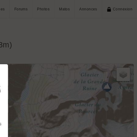
ies
Forums
Photos
Matos
Annonces
Connexion
83m)
+
−
à
i
s