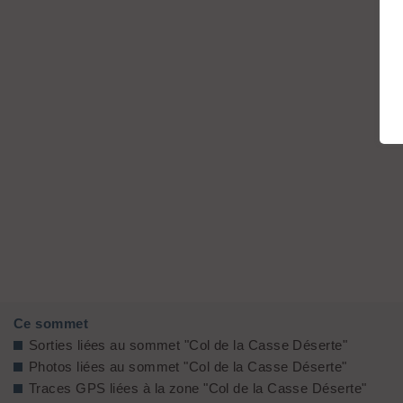
Ce sommet
Sorties liées au sommet "Col de la Casse Déserte"
Photos liées au sommet "Col de la Casse Déserte"
Traces GPS liées à la zone "Col de la Casse Déserte"