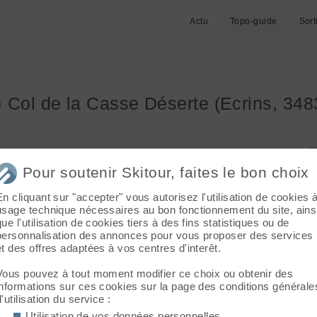
Actu
Topo-guide
Sort
Col de la Casse Déserte (Ecrins, 34
Pour soutenir Skitour, faites le bon choix
En cliquant sur "accepter" vous autorisez l'utilisation de cookies 
)
usage technique nécessaires au bon fonctionnement du site, ains
que l'utilisation de cookies tiers à des fins statistiques ou de
personnalisation des annonces pour vous proposer des services
et des offres adaptées à vos centres d'interêt.
Vous pouvez à tout moment modifier ce choix ou obtenir des
informations sur ces cookies sur la page des conditions générale
d'utilisation du service :
Utilisation de vos données personnelles