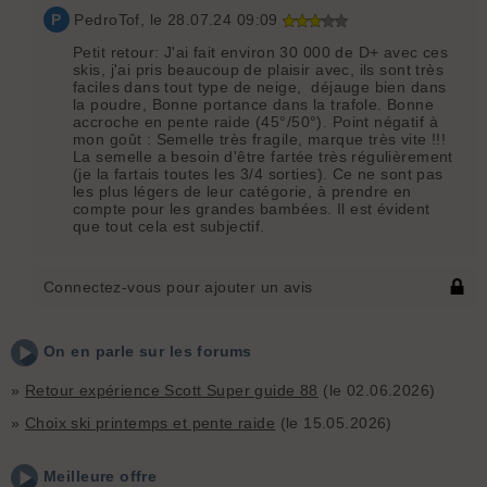
P
PedroTof
, le 28.07.24 09:09
Petit retour: J'ai fait environ 30 000 de D+ avec ces
skis, j'ai pris beaucoup de plaisir avec, ils sont très
faciles dans tout type de neige, déjauge bien dans
la poudre, Bonne portance dans la trafole. Bonne
accroche en pente raide (45°/50°). Point négatif à
mon goût : Semelle très fragile, marque très vite !!!
La semelle a besoin d'être fartée très régulièrement
(je la fartais toutes les 3/4 sorties). Ce ne sont pas
les plus légers de leur catégorie, à prendre en
compte pour les grandes bambées. Il est évident
que tout cela est subjectif.
Connectez-vous pour ajouter un avis
On en parle sur les forums
»
Retour expérience Scott Super guide 88
(le 02.06.2026)
»
Choix ski printemps et pente raide
(le 15.05.2026)
Meilleure offre