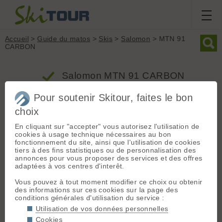
Accueil
>
Guide du matos
>
Skis
>
Salomon
> MTN 91
CARBON
Salomon MTN 91 CARBON
Pour soutenir Skitour, faites le bon
Produit
Ski tourisme
choix
Groupe : Skis
En cliquant sur "accepter" vous autorisez l'utilisation de
Poids
Largeur
Rayon
cookies à usage technique nécessaires au bon
Marque : Salomon
1860g
91mm
15m
fonctionnement du site, ainsi que l'utilisation de cookies
Modèle : MTN 91 CARBON
tiers à des fins statistiques ou de personnalisation des
Type : Ski tourisme
annonces pour vous proposer des services et des offres
adaptées à vos centres d'interêt.
Profil : Classique
Profil classique
Taille de référence : 150 cm
Vous pouvez à tout moment modifier ce choix ou obtenir
Largeur patin : 91 mm (en 150 cm)
des informations sur ces cookies sur la page des
conditions générales d'utilisation du service :
Rayon de courbure : 15 m (en 150 cm)
Utilisation de vos données personnelles
Poids (la paire) : 1860 grammes (en 150 cm)
Cookies
Surface [
?
] : 1510 cm2