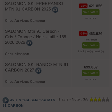
SALOMON SKI FREERANDO
421.85€
-35%
MTN 91 CARBON 2025
Voir l'offre
en stock
Chez Au vieux Campeur
SALOMON Mtn 91 Carbon -
463.92€
-34%
Gris / Orange / Noir - taille 158
Port offert
2026 2026
Voir l'offre
1 à 2 jour(s) ouvré(s)
Chez ekosport
SALOMON SKI RANDO MTN 91
699.00€
CARBON 2027
Voir l'offre
en stock
Chez Au vieux Campeur
1
avis - Note :
3/5
Avis & test
Salomon
MTN
91 CARBON