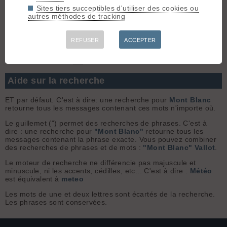
pas la fin du monde (combien coûte le trajet en voiture qu'on ...
Sites tiers succeptibles d'utiliser des cookies ou
autres méthodes de tracking
Chercher
REFUSER
ACCEPTER
Sujets uniquement
Aide sur la recherche
ET par défaut. C'est à dire: une recherche pour
Mont Blanc
retourne tous les messages contenant ces mots n'importe où.
Le guillemet (") permet des recherches de phrases. C'est à
dire : une recherche pour
"Mont Blanc"
retourne tous les
messages contenant la phrase exacte. Vous pouvez combiner
des recherches de phrases et de mots :
"Mont Blanc" Vallot
.
Le moteur de recherche ne différencie pas majuscule et
minuscule, ni les accents, cédilles, etc... C'est à dire :
Météo
est équivalent à
meteo
Les mots de une et deux lettres sont écartés de la recherche.
Les phrases sont conservées.