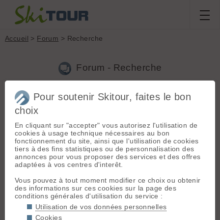
Accueil
>
Forum
> Recherche
Forum - Recherche
Pour soutenir Skitour, faites le bon
Nouveau sujet
|
Voir tous les sujets
choix
2 résultats
En cliquant sur "accepter" vous autorisez l'utilisation de
1.
Et si vous vous y mettiez ?
(JPMoy le 17.01.2024 à 16:04)
cookies à usage technique nécessaires au bon
fonctionnement du site, ainsi que l'utilisation de cookies
Je suis un très modeste contributeur (et aussi un très modeste
tiers à des fins statistiques ou de personnalisation des
skieur de rando, parisien repenti et autodidacte du ski), pas à
annonces pour vous proposer des services et des offres
chaque fois par manque de temps. Mais je suis un utilisateur
adaptées à vos centres d'interêt.
systématique au moment de choisir la prochaine sortie! ...
Vous pouvez à tout moment modifier ce choix ou obtenir
2.
Annulation refuge
(JPMoy le 08.04.2013 à 22:05)
des informations sur ces cookies sur la page des
conditions générales d'utilisation du service :
Le gardien du refuge doit vivre, lui aussi, même s'il fait
mauvais! Il peut avoir refusé d'autres clients, il a fait
Utilisation de vos données personnelles
l'approvisionnement, etc... Perdre 10 € pour nous skieurs n'est
Cookies