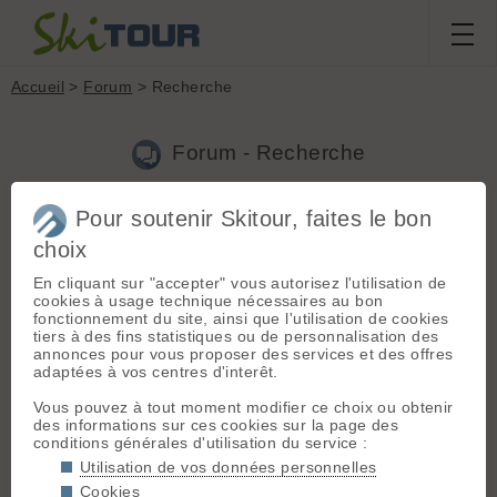
Accueil
>
Forum
> Recherche
Forum - Recherche
Pour soutenir Skitour, faites le bon
Nouveau sujet
|
Voir tous les sujets
choix
3 résultats
En cliquant sur "accepter" vous autorisez l'utilisation de
1.
Concours "Summits" 2012
(nunki le 26.01.2012 à 17:46)
cookies à usage technique nécessaires au bon
fonctionnement du site, ainsi que l'utilisation de cookies
Je vais y songer 🙄 Cela dit, un abonnement, je trouve ça bien
tiers à des fins statistiques ou de personnalisation des
sympa également !!
annonces pour vous proposer des services et des offres
adaptées à vos centres d'interêt.
2.
Concours "Summits" 2012
(nunki le 26.01.2012 à 07:02)
Vous pouvez à tout moment modifier ce choix ou obtenir
Bonjour, Je joue à ce jeu (très prenant: oui oui, j'ai forcé mes
des informations sur ces cookies sur la page des
10 filleuls à s'inscrire 😎 ) depuis le 15 Janvier. J'ai l'impression
conditions générales d'utilisation du service :
que plus on avance dans le temps, plus de gros sommets
sortent. Est-ce vrai? Est-ce qu'au début la ...
Utilisation de vos données personnelles
Cookies