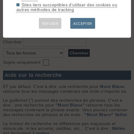
3.
Débutant - Grenoble - Cherche des compagnons pour
Sites tiers succeptibles d'utiliser des cookies ou
rando
(nunki le 26.02.2009 à 09:55)
autres méthodes de tracking
Bonjour, Je rechercherai des compagnons pour faire des
sorties rando en week end. J'ai découvert ce sport nouveau
pour moi cette année et compte bien m'investir dedans 😉 : la
REFUSER
ACCEPTER
vue des stations de ski, des files d'attentes commencent à m...
Chercher
Sujets uniquement
Aide sur la recherche
ET par défaut. C'est à dire: une recherche pour
Mont Blanc
retourne tous les messages contenant ces mots n'importe où.
Le guillemet (") permet des recherches de phrases. C'est à
dire : une recherche pour
"Mont Blanc"
retourne tous les
messages contenant la phrase exacte. Vous pouvez combiner
des recherches de phrases et de mots :
"Mont Blanc" Vallot
.
Le moteur de recherche ne différencie pas majuscule et
minuscule, ni les accents, cédilles, etc... C'est à dire :
Météo
est équivalent à
meteo