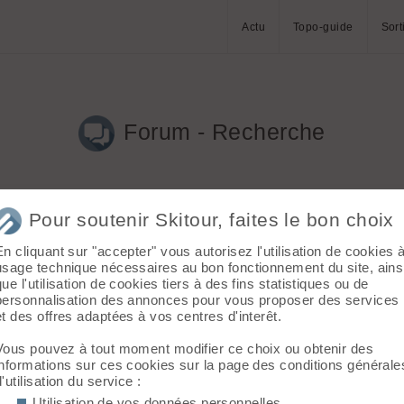
Actu
Topo-guide
Sort
Forum - Recherche
Pour soutenir Skitour, faites le bon choix
En cliquant sur "accepter" vous autorisez l'utilisation de cookies 
s)
(euskaladej le 22.01.2015 à 15:32)
usage technique nécessaires au bon fonctionnement du site, ains
que l'utilisation de cookies tiers à des fins statistiques ou de
é la même question sur Skipass. Texte et photos identiques!!! 
personnalisation des annonces pour vous proposer des services
et des offres adaptées à vos centres d'interêt.
 me tarabuste... Personne n'a songé à réalisé un split avec des f
Vous pouvez à tout moment modifier ce choix ou obtenir des
informations sur ces cookies sur la page des conditions générale
d'utilisation du service :
Utilisation de vos données personnelles