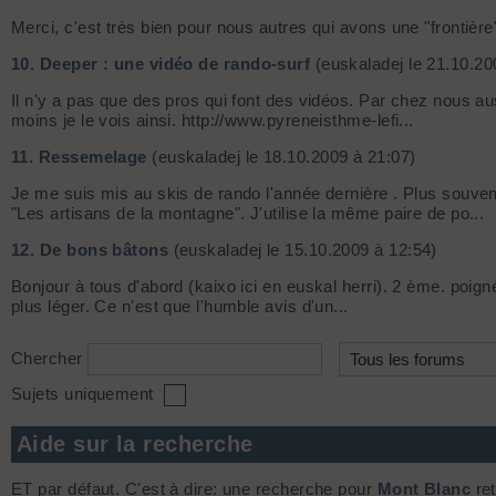
Merci, c'est très bien pour nous autres qui avons une "frontièr
10.
Deeper : une vidéo de rando-surf
(euskaladej le 21.10.20
Il n'y a pas que des pros qui font des vidéos. Par chez nous au
moins je le vois ainsi. http://www.pyreneisthme-lefi...
11.
Ressemelage
(euskaladej le 18.10.2009 à 21:07)
Je me suis mis au skis de rando l'année dernière . Plus souven
"Les artisans de la montagne". J'utilise la même paire de po...
12.
De bons bâtons
(euskaladej le 15.10.2009 à 12:54)
Bonjour à tous d'abord (kaixo ici en euskal herri). 2 ème. poign
plus léger. Ce n'est que l'humble avis d'un...
Chercher
Sujets uniquement
Aide sur la recherche
ET par défaut. C'est à dire: une recherche pour
Mont Blanc
ret