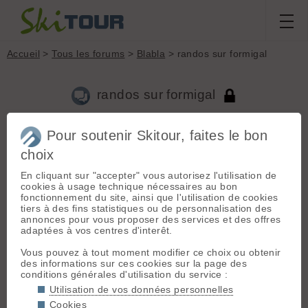
Accueil
>
Tous les forums
>
Blabla
> randos sur formigal
randos sur formigal
Pour soutenir Skitour, faites le bon
Nouveau sujet
Voir tous les sujets
Chercher
Archives
choix
L
lucsiviez
[
3
posts] - Le 13/03/2010 09:42
En cliquant sur "accepter" vous autorisez l'utilisation de
bonjour,
cookies à usage technique nécessaires au bon
je suis nouveau dans la rando mais j'adore. Mon pseudo est
fonctionnement du site, ainsi que l'utilisation de cookies
lucsiviez parce que je suis surtout sur siviez, c'est-à-dire le
tiers à des fins statistiques ou de personnalisation des
domaine des quatre vallées dans le valais suisse. Première
annonces pour vous proposer des services et des offres
question: ce site est-il uniquement axé sur la france ou
adaptées à vos centres d'interêt.
s'étend-t-il également sur la suisse et l'espagne?
dans une semaine, je serai à formigal dans les pyrénées
Vous pouvez à tout moment modifier ce choix ou obtenir
espagnoles. Y-a-t-il des courses accessibles à un débutant (
des informations sur ces cookies sur la page des
mais qui peut monter 3 heures à 400 ms/h) à ne pas manquer
conditions générales d'utilisation du service :
dans les environs?
Utilisation de vos données personnelles
merci d'avance de la réponse
Cookies
à +