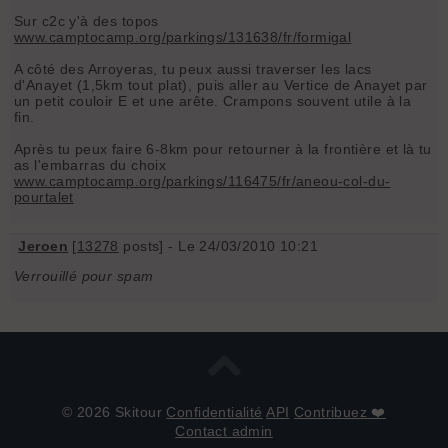
Sur c2c y'à des topos
www.camptocamp.org/parkings/131638/fr/formigal
A côté des Arroyeras, tu peux aussi traverser les lacs
d'Anayet (1,5km tout plat), puis aller au Vertice de Anayet par
un petit couloir E et une arête. Crampons souvent utile à la
fin.
Après tu peux faire 6-8km pour retourner à la frontière et là tu
as l'embarras du choix
www.camptocamp.org/parkings/116475/fr/aneou-col-du-
pourtalet
Jeroen
[
13278
posts] - Le 24/03/2010 10:21
Verrouillé pour spam
© 2026 Skitour
Confidentialité
API
Contribuez ❤️
Contact admin