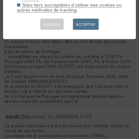
luc
Sites tiers succeptibles d'utiliser des cookies ou
autres méthodes de tracking
E
euskaladej
[
12
posts] - Le 13/03/2010 14:25
REFUSER
ACCEPTER
Si tu veux quelques idées du secteur va faire un tour sur le
site de la Timuzapata (regarde les sorties en vallée d'Ossau).
Tu peux y trouver des idées. Moi ça m'a donné des envies
irrésistibles.
A jet de pierre de Formigal:
_ possibilités au départ la cabane de Larraille à 1700 Pic
Peyreget 2487,Pic de Canaourouille 2347, Pic d'Anéou 2243
(tu trouves ça dans l'IGN 1547OT) les trois autour du cirque
d'Anéou.
_à 2 jets de pierre et en plus physique Peyrelue 2441, Dent
de Soques 2692(IGN1647OT).
Si tu prends la 1647OT il te manquera que Canaourouille le
secteur est à cheval sur les deux cartes.
Je n'ai fait que le Peyreget en septembre dernier dans le
secteur mais les possibilités sont la.
davidl
[
565
posts] - Le 13/03/2010 17:25
La grosse classique est les arroyeras (ou colivilla) depuis le
corral de las mulas
Le départ est le parking Anayet (environ 1700m).