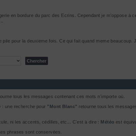
gerie en bordure du parc des Ecrins. Cependant je m'oppose à ce
..
pile pour la deuxieme fois. Ce qui fait quand meme beaucoup. Je
ourne tous les messages contenant ces mots n'importe où.
e : une recherche pour
"Mont Blanc"
retourne tous les message
, ni les accents, cédilles, etc... C'est à dire :
Météo
est équiv
 Les phrases sont conservées.