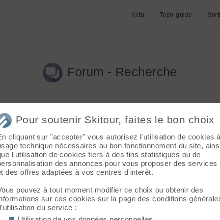
Actu
Topo-guide
Sort
Forum - Recherche
Pour soutenir Skitour, faites le bon choix
En cliquant sur "accepter" vous autorisez l'utilisation de cookies 
usage technique nécessaires au bon fonctionnement du site, ains
que l'utilisation de cookies tiers à des fins statistiques ou de
article535 Est ce que Volo les a eu gratos ? Auquel cas c'est un 
personnalisation des annonces pour vous proposer des services
et des offres adaptées à vos centres d'interêt.
Vous pouvez à tout moment modifier ce choix ou obtenir des
par les entreprises du fait du temps passé par les employés su
informations sur ces cookies sur la page des conditions générale
d'utilisation du service :
Utilisation de vos données personnelles