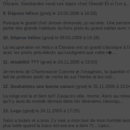
Olizane. Sombardier vend ses topos chez Glenat! Et si l'un a...
9.
Dépose hélico
(grodj le 10.03.2006 à 16:58)
Puisque le grand chef Jeroen demande, je raconte. Une personne
partie des grands habitues du hors piste du grand sablat avec r
10.
Dépose hélico
(grodj le 09.03.2006 à 16:18)
La recuperation en helico a Clavans est un grand classique à l'A
avec les posts précédents qui soulignent que cette r�...
11.
skiabilité ???
(grodj le 26.11.2005 à 13:50)
Je reviens de Chamrousse Comme je l'imaginais, la quantite n'es
fait de preferer partir de roche be sur l'herbe et les rod...
12.
Souhaitons une bonne saison
(grodj le 25.11.2005 à 13:0
La neige est la et bien la!!! Jusqu'en ville, meme. Alors au r
qu'il y aura du monde demain dans les itineraires classiqu...
13.
Logo
(grodj le 24.11.2005 à 17:25)
Salut a toutes et a tous J'y vais a mon tour de mon humble avis 
plus belle quand la trace est encore a faire ?!... Laiss...