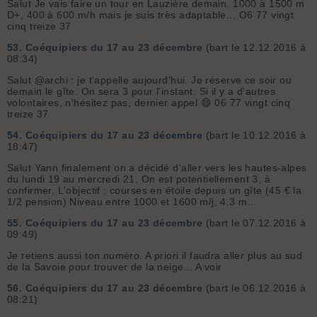
Salut Je vais faire un tour en Lauzière demain. 1000 à 1500 m
D+, 400 à 600 m/h mais je suis très adaptable... O6 77 vingt
cinq treize 37
53.
Coéquipiers du 17 au 23 décembre
(bart le 12.12.2016 à
08:34)
Salut @archi : je t'appelle aujourd'hui. Je réserve ce soir ou
demain le gîte. On sera 3 pour l'instant. Si il y a d'autres
volontaires, n'hésitez pas, dernier appel 😄 06 77 vingt cinq
treize 37
54.
Coéquipiers du 17 au 23 décembre
(bart le 10.12.2016 à
18:47)
Salut Yann finalement on a décidé d'aller vers les hautes-alpes
du lundi 19 au mercredi 21. On est potentiellement 3, à
confirmer. L'objectif : courses en étoile depuis un gîte (45 € la
1/2 pension) Niveau entre 1000 et 1600 m/j, 4.3 m...
55.
Coéquipiers du 17 au 23 décembre
(bart le 07.12.2016 à
09:49)
Je retiens aussi ton numéro. A priori il faudra aller plus au sud
de la Savoie pour trouver de la neige... A voir
56.
Coéquipiers du 17 au 23 décembre
(bart le 06.12.2016 à
08:21)