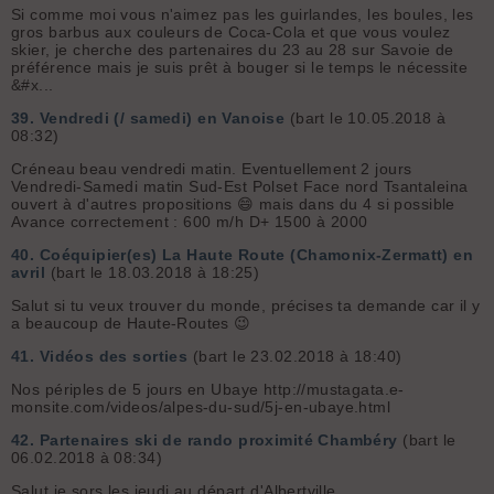
Si comme moi vous n'aimez pas les guirlandes, les boules, les
gros barbus aux couleurs de Coca-Cola et que vous voulez
skier, je cherche des partenaires du 23 au 28 sur Savoie de
préférence mais je suis prêt à bouger si le temps le nécessite
&#x...
39.
Vendredi (/ samedi) en Vanoise
(bart le 10.05.2018 à
08:32)
Créneau beau vendredi matin. Eventuellement 2 jours
Vendredi-Samedi matin Sud-Est Polset Face nord Tsantaleina
ouvert à d'autres propositions 😄 mais dans du 4 si possible
Avance correctement : 600 m/h D+ 1500 à 2000
40.
Coéquipier(es) La Haute Route (Chamonix-Zermatt) en
avril
(bart le 18.03.2018 à 18:25)
Salut si tu veux trouver du monde, précises ta demande car il y
a beaucoup de Haute-Routes 😉
41.
Vidéos des sorties
(bart le 23.02.2018 à 18:40)
Nos périples de 5 jours en Ubaye http://mustagata.e-
monsite.com/videos/alpes-du-sud/5j-en-ubaye.html
42.
Partenaires ski de rando proximité Chambéry
(bart le
06.02.2018 à 08:34)
Salut je sors les jeudi au départ d'Albertville.