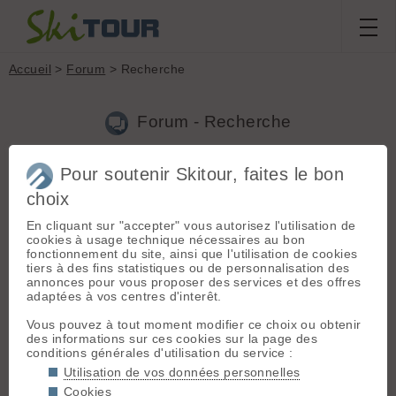
Accueil
>
Forum
> Recherche
Forum - Recherche
Pour soutenir Skitour, faites le bon
Nouveau sujet
|
Voir tous les sujets
choix
96 résultats
En cliquant sur "accepter" vous autorisez l'utilisation de
31.
La Virgule, victime de son succès
(bart le 12.02.2019 à
cookies à usage technique nécessaires au bon
12:01)
fonctionnement du site, ainsi que l'utilisation de cookies
tiers à des fins statistiques ou de personnalisation des
Tant mieux que tout le monde aille en Chartreuse, ça laisse de
annonces pour vous proposer des services et des offres
l'espace ailleurs 😄
adaptées à vos centres d'interêt.
32.
Origine du cheval noir
(bart le 22.01.2019 à 10:42)
Vous pouvez à tout moment modifier ce choix ou obtenir
des informations sur ces cookies sur la page des
Je ne suis pas d'accord avec Barbo. 😮 Lorsqu'on regarde le
conditions générales d'utilisation du service :
sommet d'Aigueblanche, cela ressemble bien à une tête de
cheval (noire à cause de la couleur du rocher). Idem pour les
Utilisation de vos données personnelles
Marmottes Noires en Lauzière. C'est bien la forme du somm...
Cookies