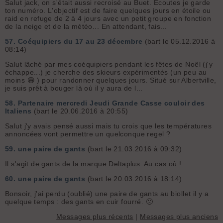
Salut jack, on s'était aussi recroisé au Buet. Ecoutes je garde
ton numéro. L'objectif est de faire quelques jours en étoile ou
raid en refuge de 2 à 4 jours avec un petit groupe en fonction
de la neige et de la météo... En attendant, fais...
57.
Coéquipiers du 17 au 23 décembre
(bart le 05.12.2016 à
08:14)
Salut lâché par mes coéquipiers pendant les fêtes de Noël (j'y
échappe...) je cherche des skieurs expérimentés (un peu au
moins 😄 ) pour randonner quelques jours. Situé sur Albertville,
je suis prêt à bouger là où il y aura de l...
58.
Partenaire mercredi Jeudi Grande Casse couloir des
Italiens
(bart le 20.06.2016 à 20:55)
Salut j'y avais pensé aussi mais tu crois que les températures
annoncées vont permettre un quelconque regel ?
59.
une paire de gants
(bart le 21.03.2016 à 09:32)
Il s'agit de gants de la marque Deltaplus. Au cas où !
60.
une paire de gants
(bart le 20.03.2016 à 18:14)
Bonsoir, j'ai perdu (oublié) une paire de gants au biollet il y a
quelque temps : des gants en cuir fourré. 🙁
Messages plus récents
|
Messages plus anciens