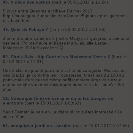
48.
Vidéos des sorties
(bart le 05.03.2017 à 16:24)
5 jours entre Queyras et Ubaye Février 2017
http://mustagata.e-monsite.com/videos/5-jours-entre-queyras-
et-ubaye.html
49.
Quid de l'ubaye ?
(bart le 03.03.2017 à 11:26)
J ai rentré une sortie de 5 j entre Ubaye et Queyras la semaine
dernière. Pointe haute et basse Mary, aiguille Large,
Malacoste. C était excellent 😉
50.
Choix Skis : Alp Control vs Movement Vertex X
(bart le
02.02.2017 à 11:31)
Ces 2 skis ne jouent pas dans la même catégorie. Possesseur
des Blacks, je confirme leur robustesse. C'est pas du 100 au
patin mais c'est quand même suffisamment large et surtout
une accroche vraiment rassurante dans le raide : on s'arrête
d'un ...
51.
Coequipier(ère) en semaine dans les Bauges ou
alentours
(bart le 18.01.2017 à 09:53)
Salut Demain je vais en Lauzière si vous êtes intéressé ! Je
suis d'Albe
52.
coequipier jeudi en Lauzière
(bart le 18.01.2017 à 07:55)