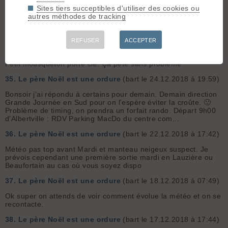
Sites tiers succeptibles d'utiliser des cookies ou
33.
Origine du cheval noir
(bart le 20.01.2019 à 17:37)
autres méthodes de tracking
C'est toujours mieux qu'une croix, un croissant ou des
drapeaux à prière 😄
REFUSER
ACCEPTER
34.
Fusible pour leash
(bart le 26.12.2018 à 18:04)
Petit mousqueton porte clé. Ça pète sans problème
35.
Le père Noël est une ordure
(bart le 24.12.2018 à 19:59)
Bonsoir j'ai répondu à certains pour demain. Demain direction
Grande Journée en Sud pour on l'espère éviter la croûte. 🙁
Problème de timing, on prendra un forfait rando. Départ 9h00
d'Albertville : RDV Parking MacDo du centre com...
36.
Le père Noël est une ordure
(bart le 22.12.2018 à 17:42)
Météo pas top avant Mardi et manteau neigeux suspect. Je
prévois cependant une première sortie mardi en Lauzière ou
Beaufortain au cas où vous soyez dispo
37.
Le père Noël est une ordure
(bart le 18.12.2018 à 07:49)
Ok super on attends de voir comment évolue la météo et on se
recontacte.
38.
Le père Noël est une ordure
(bart le 17.12.2018 à 17:44)