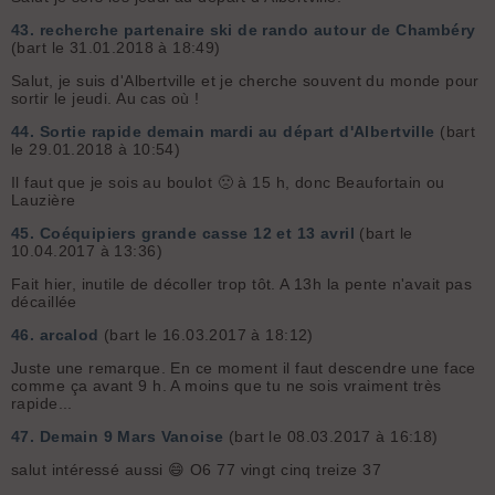
43.
recherche partenaire ski de rando autour de Chambéry
(bart le 31.01.2018 à 18:49)
Salut, je suis d'Albertville et je cherche souvent du monde pour
sortir le jeudi. Au cas où !
44.
Sortie rapide demain mardi au départ d'Albertville
(bart
le 29.01.2018 à 10:54)
Il faut que je sois au boulot 🙁 à 15 h, donc Beaufortain ou
Lauzière
45.
Coéquipiers grande casse 12 et 13 avril
(bart le
10.04.2017 à 13:36)
Fait hier, inutile de décoller trop tôt. A 13h la pente n'avait pas
décaillée
46.
arcalod
(bart le 16.03.2017 à 18:12)
Juste une remarque. En ce moment il faut descendre une face
comme ça avant 9 h. A moins que tu ne sois vraiment très
rapide...
47.
Demain 9 Mars Vanoise
(bart le 08.03.2017 à 16:18)
salut intéressé aussi 😄 O6 77 vingt cinq treize 37