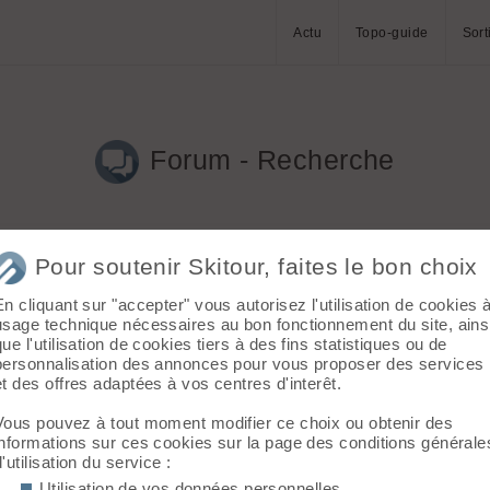
Actu
Topo-guide
Sort
Forum - Recherche
Pour soutenir Skitour, faites le bon choix
En cliquant sur "accepter" vous autorisez l'utilisation de cookies 
tos
(St_Pierre le 04.02.2021 à 14:00)
usage technique nécessaires au bon fonctionnement du site, ains
que l'utilisation de cookies tiers à des fins statistiques ou de
velés en conditions faciles ( printemps ) dans des prairies ou pist
personnalisation des annonces pour vous proposer des services
et des offres adaptées à vos centres d'interêt.
_Pierre le 01.02.2021 à 17:17)
Vous pouvez à tout moment modifier ce choix ou obtenir des
ses que ça ne partira pas et que ça part quand même Te rends-tu 
informations sur ces cookies sur la page des conditions générale
d'utilisation du service :
Utilisation de vos données personnelles