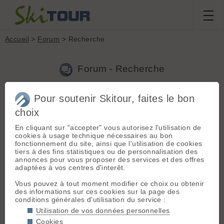
Accueil
>
Forum
> Recherche
Forum - Recherche
Pour soutenir Skitour, faites le bon
Nouveau sujet
|
Voir tous les sujets
choix
11 résultats
En cliquant sur "accepter" vous autorisez l'utilisation de
1.
Ski en Norvège
(ziinao le 21.12.2024 à 08:38)
cookies à usage technique nécessaires au bon
fonctionnement du site, ainsi que l'utilisation de cookies
Propos agressifs supprimés
tiers à des fins statistiques ou de personnalisation des
annonces pour vous proposer des services et des offres
2.
Ski en Norvège
(ziinao le 20.12.2024 à 20:55)
adaptées à vos centres d'interêt.
Ma généralité ne s’appliquait qu’au skitourien mais merci pour
Vous pouvez à tout moment modifier ce choix ou obtenir
ta contribution.
des informations sur ces cookies sur la page des
conditions générales d'utilisation du service :
3.
Ski en Norvège
(ziinao le 20.12.2024 à 12:58)
Utilisation de vos données personnelles
Je valide, trajet en train obligatoire. Skitour est peuplé de
Cookies