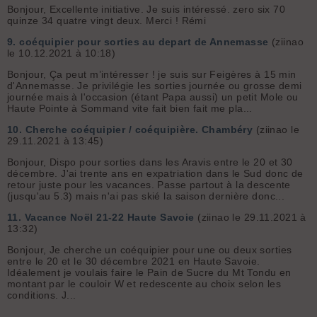
Bonjour, Excellente initiative. Je suis intéressé. zero six 70
quinze 34 quatre vingt deux. Merci ! Rémi
9.
coéquipier pour sorties au depart de Annemasse
(ziinao
le 10.12.2021 à 10:18)
Bonjour, Ça peut m’intéresser ! je suis sur Feigères à 15 min
d'Annemasse. Je privilégie les sorties journée ou grosse demi
journée mais à l'occasion (étant Papa aussi) un petit Mole ou
Haute Pointe à Sommand vite fait bien fait me pla...
10.
Cherche coéquipier / coéquipière. Chambéry
(ziinao le
29.11.2021 à 13:45)
Bonjour, Dispo pour sorties dans les Aravis entre le 20 et 30
décembre. J'ai trente ans en expatriation dans le Sud donc de
retour juste pour les vacances. Passe partout à la descente
(jusqu'au 5.3) mais n'ai pas skié la saison dernière donc...
11.
Vacance Noël 21-22 Haute Savoie
(ziinao le 29.11.2021 à
13:32)
Bonjour, Je cherche un coéquipier pour une ou deux sorties
entre le 20 et le 30 décembre 2021 en Haute Savoie.
Idéalement je voulais faire le Pain de Sucre du Mt Tondu en
montant par le couloir W et redescente au choix selon les
conditions. J...