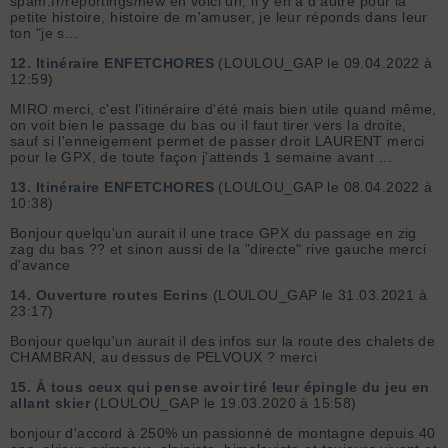
spam.fr/reportings/new en voici un, il y en a d'autre pour la
petite histoire, histoire de m'amuser, je leur réponds dans leur
ton "je s...
12.
Itinéraire ENFETCHORES
(LOULOU_GAP le 09.04.2022 à
12:59)
MIRO merci, c'est l'itinéraire d'été mais bien utile quand même,
on voit bien le passage du bas ou il faut tirer vers la droite,
sauf si l'enneigement permet de passer droit LAURENT merci
pour le GPX, de toute façon j'attends 1 semaine avant ...
13.
Itinéraire ENFETCHORES
(LOULOU_GAP le 08.04.2022 à
10:38)
Bonjour quelqu'un aurait il une trace GPX du passage en zig
zag du bas ?? et sinon aussi de la "directe" rive gauche merci
d'avance
14.
Ouverture routes Ecrins
(LOULOU_GAP le 31.03.2021 à
23:17)
Bonjour quelqu'un aurait il des infos sur la route des chalets de
CHAMBRAN, au dessus de PELVOUX ? merci
15.
À tous ceux qui pense avoir tiré leur épingle du jeu en
allant skier
(LOULOU_GAP le 19.03.2020 à 15:58)
bonjour d'accord à 250% un passionné de montagne depuis 40