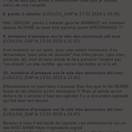
?? je ne suis pas arrivé à sélectionner celle que je voulais
merci de vos conseils
8.
perdu 1 mitaine
(LOULOU_GAP le 17.01.2024 à 18:39)
Hier 16/01/24, perdu 1 mitaine gauche MAMMUT, en montant
épaule AUTANE ou peut etre parking avant ARCHINARDS ??
9.
tentative d'arnaque sur le site des annonces ski tour
(LOULOU_GAP le 13.03.2023 à 11:37)
A un moment ou un autre, pour une raison tortueuse, il te
demandera "pour plus de sécurité" des infos perso, type nom,
adresse, tel, mail et sans doute te fera parvenir l'argent par
"soi-disant" un site certifié, qui est en fait bidon et si tu en...
10.
tentative d'arnaque sur le site des annonces ski tour
(LOULOU_GAP le 14.01.2023 à 13:42)
Effectivement on peut bien s’amuser Des fois que le fils REBRE
fasse du ski ailleurs qu’en montagne !!! Mais je pense qu’en
dehors de s’amuser il faut les signaler Il y a une police spéciale
qui fait bien son boulot
11.
tentative d'arnaque sur le site des annonces ski tour
(LOULOU_GAP le 13.01.2023 à 13:07)
Bonjour à tous il est facile de signaler ces mails pourris sur un
site ANTI-SPAM https://signalants.signal-