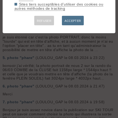
3.
photo "phare"
(LOULOU_GAP le 09.03.2024 à 09:51)
Sites tiers succeptibles d'utiliser des cookies ou
autres méthodes de tracking
Ok merci beaucoup de ton aide Je comprends mieux Pour info
la photo portrait qui avait été placée par défaut en tête car la
plus vue ne répondait pas aux critères (pixels et format
paysage) et donc cela voudrait dire que le critère nombre d...
REFUSER
ACCEPTER
4.
photo "phare"
(LOULOU_GAP le 08.03.2024 à 23:34)
je suis étonné car c'est la photo PORTRAIT, donc la moins
"lourde" qui est en tête d'affiche, et à aucun moment je n'ai eu
l'option "placer en tête".. as tu en tant qu'administrateur la
possibilité de mettre en tête d'affiche la photo de la ...
5.
photo "phare"
(LOULOU_GAP le 08.03.2024 à 23:22)
bonsoir j'ai vérifié; la photo portrait de nous 2 sur la rando du
06/03 COMBE de la CLUSE fait 1158px large * 1544px haut !!
et celle que je voudrais mettre en tête d'affiche (la photo de la
fenêtre PLEIN SOLEIL) fait 3024px large * 4032px haut...
6.
photo "phare"
(LOULOU_GAP le 08.03.2024 à 21:47)
Merci
7.
photo "phare"
(LOULOU_GAP le 08.03.2024 à 19:58)
Bonjour je suis assez novice dans la publication sur SKI TOUR
peut on savoir comment choisir la photo qui illustrera la sortie