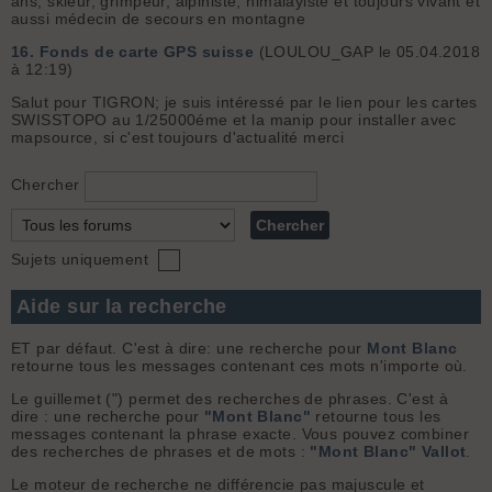
ans, skieur, grimpeur, alpiniste, himalayiste et toujours vivant et
aussi médecin de secours en montagne
16.
Fonds de carte GPS suisse
(LOULOU_GAP le 05.04.2018
à 12:19)
Salut pour TIGRON; je suis intéressé par le lien pour les cartes
SWISSTOPO au 1/25000éme et la manip pour installer avec
mapsource, si c'est toujours d'actualité merci
Chercher
Sujets uniquement
Aide sur la recherche
ET par défaut. C'est à dire: une recherche pour
Mont Blanc
retourne tous les messages contenant ces mots n'importe où.
Le guillemet (") permet des recherches de phrases. C'est à
dire : une recherche pour
"Mont Blanc"
retourne tous les
messages contenant la phrase exacte. Vous pouvez combiner
des recherches de phrases et de mots :
"Mont Blanc" Vallot
.
Le moteur de recherche ne différencie pas majuscule et