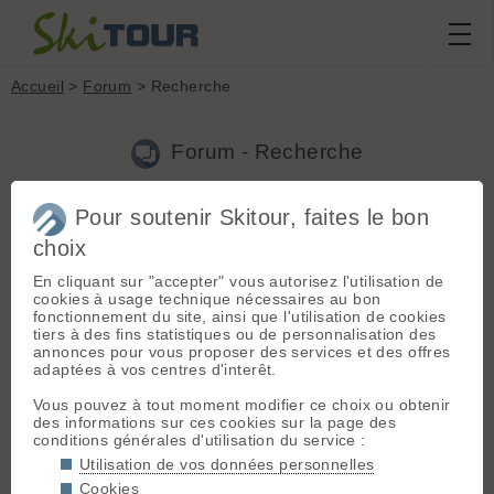
Accueil
>
Forum
> Recherche
Forum - Recherche
Pour soutenir Skitour, faites le bon
Nouveau sujet
|
Voir tous les sujets
choix
16 résultats
En cliquant sur "accepter" vous autorisez l'utilisation de
1.
Gants ceuze
(LOULOU_GAP le 22.02.2026 à 23:08)
cookies à usage technique nécessaires au bon
fonctionnement du site, ainsi que l'utilisation de cookies
oui tu chausses à la station, mais neige pas top, beaucoup
tiers à des fins statistiques ou de personnalisation des
soufflée je suis redescendu par les 3 cabanes, un peu meilleur
annonces pour vous proposer des services et des offres
adaptées à vos centres d'interêt.
2.
Gants ceuze
(LOULOU_GAP le 22.02.2026 à 10:53)
Vous pouvez à tout moment modifier ce choix ou obtenir
bonjour tout d'abord merci encore pour les gants, bien utiles vu
des informations sur ces cookies sur la page des
le zef !! je pensais que tu m'aurais mis un mot sur la voiture
conditions générales d'utilisation du service :
pour que je puisse te ramener les gants je suis sur gap, tu
peux m’appeller pour qu'on convienne d'un RDV, 06 33 10 3...
Utilisation de vos données personnelles
Cookies