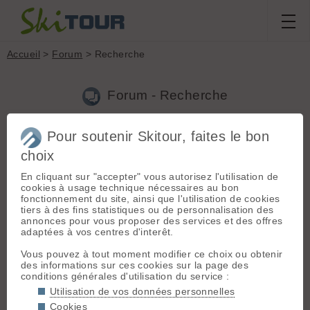
Accueil
>
Forum
> Recherche
Forum - Recherche
Pour soutenir Skitour, faites le bon
Nouveau sujet
|
Voir tous les sujets
choix
6 résultats
En cliquant sur "accepter" vous autorisez l'utilisation de
1.
Bienvenu(e) sur votre nouvelle version de skitour !
cookies à usage technique nécessaires au bon
(crazykenyan le 11.04.2021 à 11:45)
fonctionnement du site, ainsi que l'utilisation de cookies
tiers à des fins statistiques ou de personnalisation des
Super épuré avant de dire c'était mieux avant déjà :-), se
annonces pour vous proposer des services et des offres
familiariser un peu avec la nouvelle interface et on verra après.
adaptées à vos centres d'interêt.
En tout cas c'est du taff et pas qu'un peu. Merci Sinon je vois
qu'en naviguant sur mobile on perd quelques items ...
Vous pouvez à tout moment modifier ce choix ou obtenir
des informations sur ces cookies sur la page des
2.
Belledonne et Chartreuse à partir de Grenoble
conditions générales d'utilisation du service :
(crazykenyan le 18.03.2019 à 18:27)
Utilisation de vos données personnelles
ALors Je prévois d'aller faire un tour du coté des cols du
Cookies