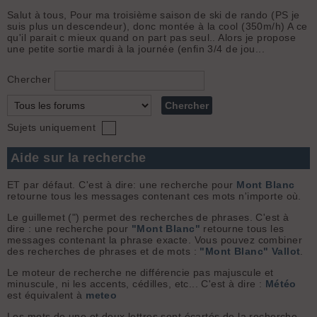
Salut à tous, Pour ma troisième saison de ski de rando (PS je
suis plus un descendeur), donc montée à la cool (350m/h) A ce
qu'il parait c mieux quand on part pas seul.. Alors je propose
une petite sortie mardi à la journée (enfin 3/4 de jou...
Chercher
Sujets uniquement
Aide sur la recherche
ET par défaut. C'est à dire: une recherche pour
Mont Blanc
retourne tous les messages contenant ces mots n'importe où.
Le guillemet (") permet des recherches de phrases. C'est à
dire : une recherche pour
"Mont Blanc"
retourne tous les
messages contenant la phrase exacte. Vous pouvez combiner
des recherches de phrases et de mots :
"Mont Blanc" Vallot
.
Le moteur de recherche ne différencie pas majuscule et
minuscule, ni les accents, cédilles, etc... C'est à dire :
Météo
est équivalent à
meteo
Les mots de une et deux lettres sont écartés de la recherche.