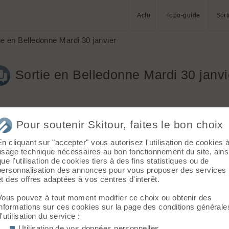
Actu
Topo-guide
Sort
ie en Belledonne Mardi 30 janvier
Sortie en Belledonne Mardi 30 janvi
Pour soutenir Skitour, faites le bon choix
En cliquant sur "accepter" vous autorisez l'utilisation de cookies 
usage technique nécessaires au bon fonctionnement du site, ains
 descendeur), donc montée à la cool (350m/h)
que l'utilisation de cookies tiers à des fins statistiques ou de
se une petite sortie mardi à la journée (enfin 3/4 de journée 8/16)
personnalisation des annonces pour vous proposer des services
eton (au départ de prabert, en gros 1100/1200 D+ sortie extensibl
et des offres adaptées à vos centres d'interêt.
Vous pouvez à tout moment modifier ce choix ou obtenir des
informations sur ces cookies sur la page des conditions générale
d'utilisation du service :
Utilisation de vos données personnelles