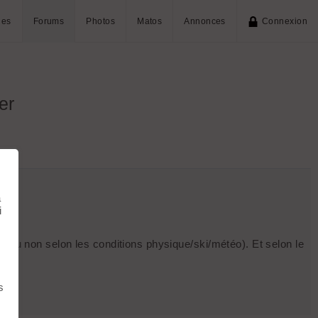
ies
Forums
Photos
Matos
Annonces
Connexion
er
à
i
.
e ou non selon les conditions physique/ski/météo). Et selon le
s