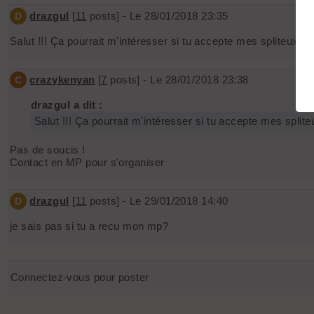
drazgul
[
11
posts] - Le 28/01/2018 23:35
D
Salut !!! Ça pourrait m'intéresser si tu accepte mes spliteux!!!!
crazykenyan
[
7
posts] - Le 28/01/2018 23:38
C
drazgul a dit :
Salut !!! Ça pourrait m'intéresser si tu accepte mes spliteu
Pas de soucis !
Contact en MP pour s'organiser
drazgul
[
11
posts] - Le 29/01/2018 14:40
D
je sais pas si tu a recu mon mp?
Connectez-vous pour poster