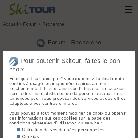
Accueil
>
Forum
> Recherche
Forum - Recherche
Pour soutenir Skitour, faites le bon
Nouveau sujet
|
Voir tous les sujets
choix
6 résultats
En cliquant sur "accepter" vous autorisez l'utilisation de
1.
Cohabitation raquettes skis
(jplou le 21.01.2008 à 16:07)
cookies à usage technique nécessaires au bon
fonctionnement du site, ainsi que l'utilisation de cookies
les raquettes ça va en haute montagne?
tiers à des fins statistiques ou de personnalisation des
annonces pour vous proposer des services et des offres
2.
pour demain dim 13/1 skirando
(jplou le 12.01.2008 à
adaptées à vos centres d'interêt.
15:52)
Vous pouvez à tout moment modifier ce choix ou obtenir
je vais aux vans...i ça te dit?
des informations sur ces cookies sur la page des
conditions générales d'utilisation du service :
3.
1m78 - 85kg - skieur moyen : quelle taille d'altitrail
vertical ?
(jplou le 02.04.2007 à 13:56)
Utilisation de vos données personnelles
Cookies