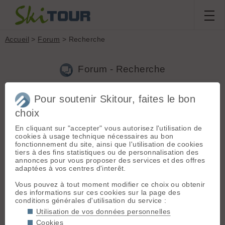
Accueil
>
Forum
> Recherche
Forum - Recherche
Pour soutenir Skitour, faites le bon
Nouveau sujet
|
Voir tous les sujets
choix
71 résultats
En cliquant sur "accepter" vous autorisez l'utilisation de
1.
Couteaux plum 80
(nicolaspa le 08.11.2024 à 20:27)
cookies à usage technique nécessaires au bon
fonctionnement du site, ainsi que l'utilisation de cookies
Bonjour, J ai retrouvé un couteau plum 80 état neuf dans une
tiers à des fins statistiques ou de personnalisation des
combe des Aravis, Si quelqu'un se reconnaît et me donne la
annonces pour vous proposer des services et des offres
combe et l'altitude approximative de la perte , je lui redonnerai
adaptées à vos centres d'interêt.
avec plaisir sur Thônes et environ. Bonne journée Ni...
Vous pouvez à tout moment modifier ce choix ou obtenir
2.
Hagan Boost 94 (et équivalence pour pente raide /
des informations sur ces cookies sur la page des
poudreuse)
(nicolaspa le 26.11.2019 à 17:59)
conditions générales d'utilisation du service :
Salut MatSap, je ne te parlerai pas du zeroG95 (parceque
Utilisation de vos données personnelles
tuveux pas 😄 ) mais du zeroG85 (j ai les 2), qui est le meilleur
Cookies