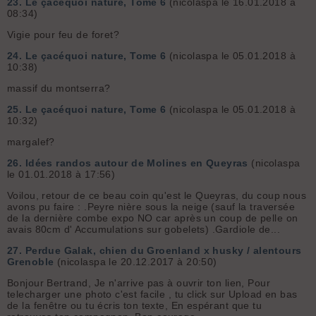
23.
Le çacéquoi nature, Tome 6
(nicolaspa le 16.01.2018 à
08:34)
Vigie pour feu de foret?
24.
Le çacéquoi nature, Tome 6
(nicolaspa le 05.01.2018 à
10:38)
massif du montserra?
25.
Le çacéquoi nature, Tome 6
(nicolaspa le 05.01.2018 à
10:32)
margalef?
26.
Idées randos autour de Molines en Queyras
(nicolaspa
le 01.01.2018 à 17:56)
Voilou, retour de ce beau coin qu'est le Queyras, du coup nous
avons pu faire : .Peyre nière sous la neige (sauf la traversée
de la dernière combe expo NO car après un coup de pelle on
avais 80cm d' Accumulations sur gobelets) .Gardiole de...
27.
Perdue Galak, chien du Groenland x husky / alentours
Grenoble
(nicolaspa le 20.12.2017 à 20:50)
Bonjour Bertrand, Je n'arrive pas à ouvrir ton lien, Pour
telecharger une photo c'est facile , tu click sur Upload en bas
de la fenêtre ou tu écris ton texte, En espérant que tu