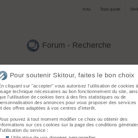
Actu
Topo-guide
Sort
Forum - Recherche
Pour soutenir Skitour, faites le bon choix
En cliquant sur "accepter" vous autorisez l'utilisation de cookies 
.2022 à 22:31)
usage technique nécessaires au bon fonctionnement du site, ains
que l'utilisation de cookies tiers à des fins statistiques ou de
enir fainéant" et "s'en accomode" : c'est ce point qui m'interpelle 
personnalisation des annonces pour vous proposer des services
et des offres adaptées à vos centres d'interêt.
.2022 à 09:00)
Vous pouvez à tout moment modifier ce choix ou obtenir des
ur me serait utile. Je skie aujourd'hui des Black Crow Orb Freebir
informations sur ces cookies sur la page des conditions générale
d'utilisation du service :
Utilisation de vos données personnelles