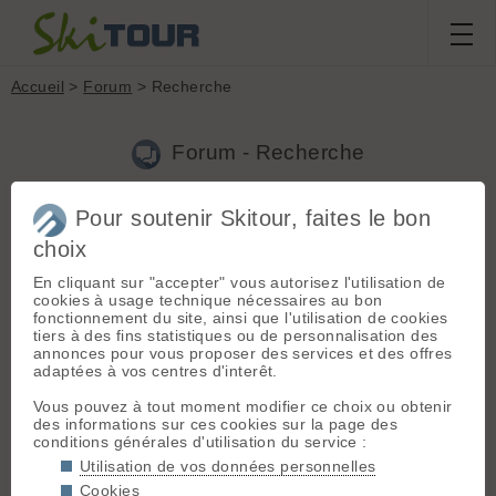
Accueil
>
Forum
> Recherche
Forum - Recherche
Pour soutenir Skitour, faites le bon
Nouveau sujet
|
Voir tous les sujets
choix
3 résultats
En cliquant sur "accepter" vous autorisez l'utilisation de
1.
Photos
(henri66130 le 06.05.2012 à 12:11)
cookies à usage technique nécessaires au bon
fonctionnement du site, ainsi que l'utilisation de cookies
Salut Bernard05 ; pour mettre quelques photos sur le site je
tiers à des fins statistiques ou de personnalisation des
bloque à membre ,comment dois-je faire?Merci de me
annonces pour vous proposer des services et des offres
renseigner.
adaptées à vos centres d'interêt.
2.
Photos
(henri66130 le 05.05.2012 à 19:16)
Vous pouvez à tout moment modifier ce choix ou obtenir
des informations sur ces cookies sur la page des
merci
conditions générales d'utilisation du service :
3.
Les nouveaux membres se présentent
(henri66130 le
Utilisation de vos données personnelles
30.04.2012 à 16:12)
Cookies