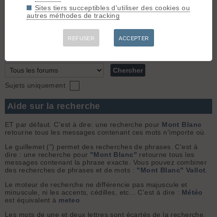
Sites tiers succeptibles d'utiliser des cookies ou
Bonjour a tous.Voilà je suis Henri et je vis au pied pour ne pas
autres méthodes de tracking
dire "dans " les Pyrénées. J'ai 50ans et je suis divorcé.Avant
j'étais aux raquettes. (Initiateur rando alpine et raquettes à
neige).J'ai débuté le ski environ il y 3ans (ski al...
REFUSER
ACCEPTER
Chercher
Sujets uniquement
Aide sur la recherche
ET par défaut. C'est à dire: une recherche pour
Mont Blanc
retourne tous les messages contenant ces mots n'importe où.
Le guillemet (") permet des recherches de phrases. C'est à
dire : une recherche pour
"Mont Blanc"
retourne tous les
messages contenant la phrase exacte. Vous pouvez combiner
des recherches de phrases et de mots :
"Mont Blanc" Vallot
.
Le moteur de recherche ne différencie pas majuscule et
minuscule, ni les accents, cédilles, etc... C'est à dire :
Météo
est équivalent à
meteo
Les mots de une et deux lettres sont écartés de la recherche.