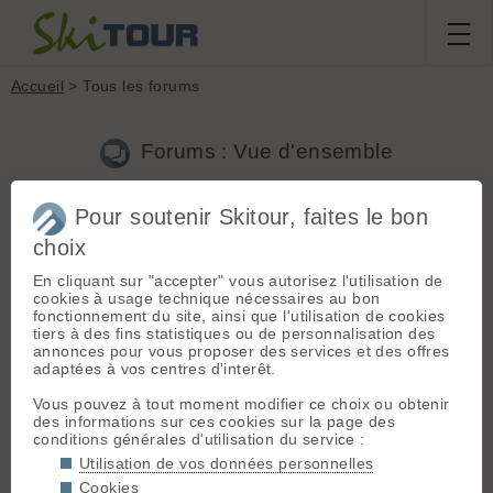
Accueil
> Tous les forums
Forums : Vue d'ensemble
Pour soutenir Skitour, faites le bon
choix
Précédente
1
...
354
355
356
357
358
359
360
...
2102
En cliquant sur "accepter" vous autorisez l'utilisation de
Suivante
cookies à usage technique nécessaires au bon
fonctionnement du site, ainsi que l'utilisation de cookies
Nouveau sujet
Chercher
Archives
tiers à des fins statistiques ou de personnalisation des
annonces pour vous proposer des services et des offres
Titre ▾
Nb.
Last
Date
adaptées à vos centres d'interêt.
26/02/2020
choix fix à inserts
14
haravis
Vous pouvez à tout moment modifier ce choix ou obtenir
11:32
des informations sur ces cookies sur la page des
conditions générales d'utilisation du service :
Habitant
20/02/2020
Info sur magasins et SAV
2
Utilisation de vos données personnelles
e1977
22:53
Cookies