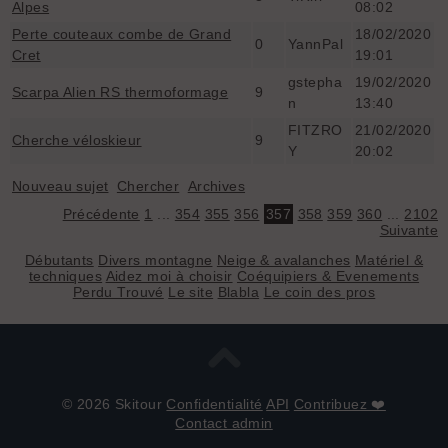
Alpes
08:02
Perte couteaux combe de Grand
18/02/2020
0
YannPal
Cret
19:01
gstepha
19/02/2020
Scarpa Alien RS thermoformage
9
n
13:40
FITZRO
21/02/2020
Cherche véloskieur
9
Y
20:02
Nouveau sujet
Chercher
Archives
Précédente
1
...
354
355
356
357
358
359
360
...
2102
Suivante
Débutants
Divers montagne
Neige & avalanches
Matériel &
techniques
Aidez moi à choisir
Coéquipiers & Evenements
Perdu Trouvé
Le site
Blabla
Le coin des pros
© 2026 Skitour
Confidentialité
API
Contribuez ❤️
Contact admin